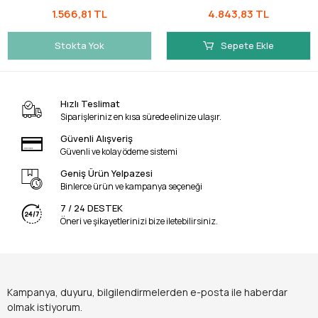
1.566,81 TL
4.843,83 TL
Stokta Yok
Sepete Ekle
Hızlı Teslimat
Siparişleriniz en kısa sürede elinize ulaşır.
Güvenli Alışveriş
Güvenli ve kolay ödeme sistemi
Geniş Ürün Yelpazesi
Binlerce ürün ve kampanya seçeneği
7 / 24 DESTEK
Öneri ve şikayetlerinizi bize iletebilirsiniz.
Kampanya, duyuru, bilgilendirmelerden e-posta ile haberdar
olmak istiyorum.