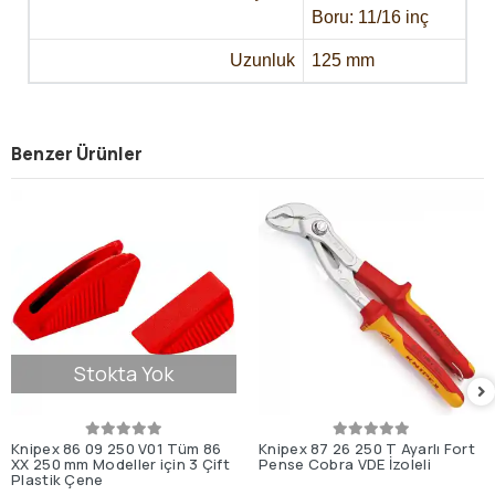
Boru: 11/16 inç
Uzunluk
125 mm
Benzer Ürünler
Stokta Yok
Knipex 86 09 250 V01 Tüm 86
Knipex 87 26 250 T Ayarlı Fort
XX 250 mm Modeller için 3 Çift
Pense Cobra VDE İzoleli
Plastik Çene