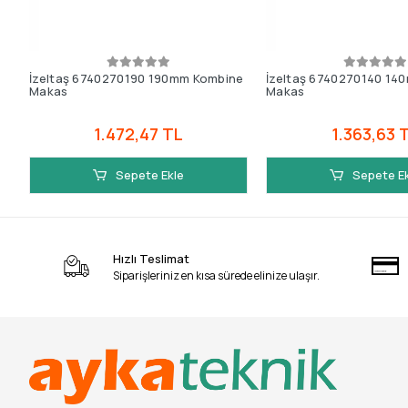
İzeltaş 6740270190 190mm Kombine
İzeltaş 6740270140 14
Makas
Makas
1.472,47 TL
1.363,63 
Sepete Ekle
Sepete E
Hızlı Teslimat
Siparişleriniz en kısa sürede elinize ulaşır.