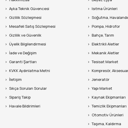
Ayka Teknik Güvencesi
Isıtma Ürünleri
Gizlilik Sözleşmesi
Soğutma, Havaland
Mesafeli Satış Sözleşmesi
Pompa, Hidrofor
Gizlilik ve Güvenlik
Bahçe, Tarım
Üyelik Bilgilendirmesi
Elektrikli Aletler
İade ve Değişim
Mekanik Aletler
Garanti Şartları
Tesisat Market
KVKK Aydınlatma Metni
Kompresör, Aksesua
İletişim
Jeneratör
Sıkça Sorulan Sorular
Yapı Market
Sipariş Takip
Kaynak Ekipmanları
Havale Bildirimleri
Temizlik Ekipmanları
Otomotiv Ürünleri
Taşıma, Kaldırma