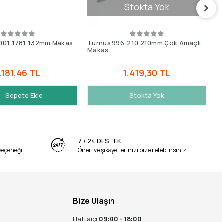
Stokta Yok
001 1781 132mm Makas
Turnus 996-210 210mm Çok Amaçlı
T
Makas
M
.181,46 TL
1.419,30 TL
Sepete Ekle
Stokta Yok
7 / 24 DESTEK
seçeneği
Öneri ve şikayetlerinizi bize iletebilirsiniz.
Bize Ulaşın
Haftaiçi
09:00 - 18:00