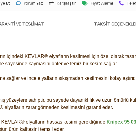
ye Et
Yorum Yaz
Karşılaştır
Fiyat Alarmı
Telef
ARANTI VE TESLIMAT
TAKSIT SEÇENEKLE
ların içindeki KEVLAR® elyafların kesilmesi için özel olarak tas
me sayesinde kaymasını önler ve temiz bir kesim sağlar.
sağlar ve ince elyafların sıkışmadan kesilmesini kolaylaştırır. B
mış yüzeylere sahiptir, bu sayede dayanıklılık ve uzun ömürlü ku
 elyafların zarar görmeden kesilmesini garanti eder.
rda KEVLAR® elyafların hassas kesimi gerektiğinde
Knipex 95 0
tün ürün kalitesini temsil eder.