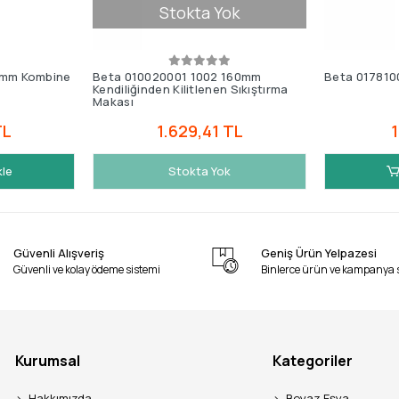
Stokta Yok
0mm Kombine
Beta 010020001 1002 160mm
Beta 017810
Kendiliğinden Kilitlenen Sıkıştırma
Makası
TL
1.629,41 TL
1
kle
Stokta Yok
Güvenli Alışveriş
Geniş Ürün Yelpazesi
Güvenli ve kolay ödeme sistemi
Binlerce ürün ve kampanya 
Kurumsal
Kategoriler
Hakkımızda
Beyaz Eşya