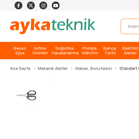
Beyaz
Isıtma
Soğutma,
Pompa,
Bahçe,
Elektrikli
Eşya
Ürünleri
Havalandırma
Hidrofor
Tarım
Aletler
Ana Sayfa
Mekanik Aletler
Makas, Boru Kesici
Standart