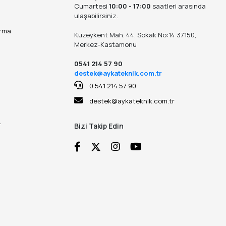
Cumartesi
10:00 - 17:00
saatleri arasında
ulaşabilirsiniz.
ırma
Kuzeykent Mah. 44. Sokak No:14 37150,
Merkez-Kastamonu
0541 214 57 90
destek@aykateknik.com.tr
0 541 214 57 90
destek@aykateknik.com.tr
r
Bizi Takip Edin