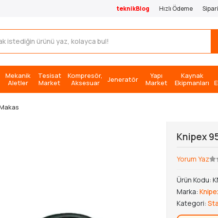
teknikBlog
Hızlı Ödeme
Sipar
Mekanik
Tesisat
Kompresör,
Yapı
Kaynak
Jeneratör
Aletler
Market
Aksesuar
Market
Ekipmanları
E
 Makas
Knipex 9
Yorum Yaz
Ürün Kodu:
K
Marka:
Knipe
Kategori:
St