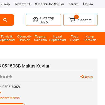
iş Takip
Tedarikçi Ol
Sıkça Sorulan Sorular
Yardım
İletişim
0
Giriş Yap
Sepetim
Üye Ol
Temizlik
Otomotiv
Taşıma,
İnşaat
Test,
Kamp
kipmanları
Ürünleri
Kaldırma
Ekipmanları
Ölçüm
Karavan
5 03 160SB Makas Kevlar
Paylaş
NI9503160SB
x
andart Makas