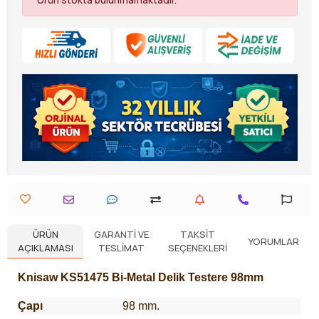
ÜRÜN
GARANTI VE
TAKSIT
YORUMLAR
AÇIKLAMASI
TESLIMAT
SEÇENEKLERI
Knisaw KS51475 Bi-Metal Delik Testere 98mm
Çapı
98 mm.