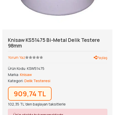
Knisaw KS51475 Bi-Metal Delik Testere
98mm
Yorum Yaz
Paylaş
Ürün Kodu:
KSW51475
Marka:
Knisaw
Kategori:
Delik Testeresi
909,74 TL
102,35 TL 'den başlayan taksitlerle
Ürün stokta bulunmamaktadır.