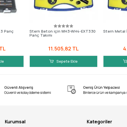
13 Panç
Stern Beton için WH3-WH4-EXT330
Stern Metal 
Panç Takımı
 TL
11.505,82 TL
4
kle
Sepete Ekle
Güvenli Alışveriş
Geniş Ürün Yelpazesi
Güvenli ve kolay ödeme sistemi
Binlerce ürün ve kampanya 
Kurumsal
Kategoriler