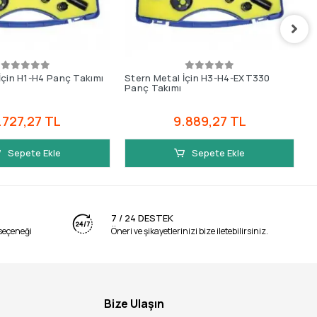
İçin H1-H4 Panç Takımı
Stern Metal İçin H3-H4-EXT330
S
Panç Takımı
.727,27 TL
9.889,27 TL
Sepete Ekle
Sepete Ekle
7 / 24 DESTEK
seçeneği
Öneri ve şikayetlerinizi bize iletebilirsiniz.
Bize Ulaşın