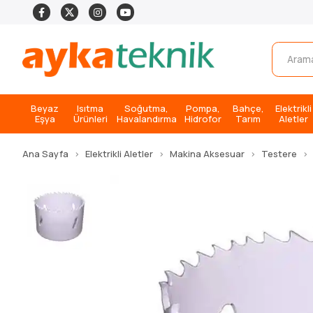
Beyaz
Isıtma
Soğutma,
Pompa,
Bahçe,
Elektrikli
Eşya
Ürünleri
Havalandırma
Hidrofor
Tarım
Aletler
Ana Sayfa
Elektrikli Aletler
Makina Aksesuar
Testere