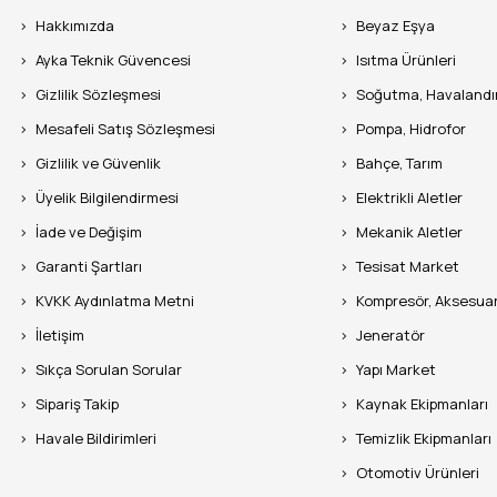
Hakkımızda
Beyaz Eşya
Ayka Teknik Güvencesi
Isıtma Ürünleri
Gizlilik Sözleşmesi
Soğutma, Havaland
Mesafeli Satış Sözleşmesi
Pompa, Hidrofor
Gizlilik ve Güvenlik
Bahçe, Tarım
Üyelik Bilgilendirmesi
Elektrikli Aletler
İade ve Değişim
Mekanik Aletler
Garanti Şartları
Tesisat Market
KVKK Aydınlatma Metni
Kompresör, Aksesua
İletişim
Jeneratör
Sıkça Sorulan Sorular
Yapı Market
Sipariş Takip
Kaynak Ekipmanları
Havale Bildirimleri
Temizlik Ekipmanları
Otomotiv Ürünleri