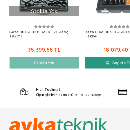
Stokta Yok
Beta 004500315 450/C21 Panç
Beta 004500310 450/C
Takımı
Takımı
35.399,56 TL
18.079,40
Stokta Yok
Sepete E
Hızlı Teslimat
Siparişleriniz en kısa sürede elinize ulaşır.