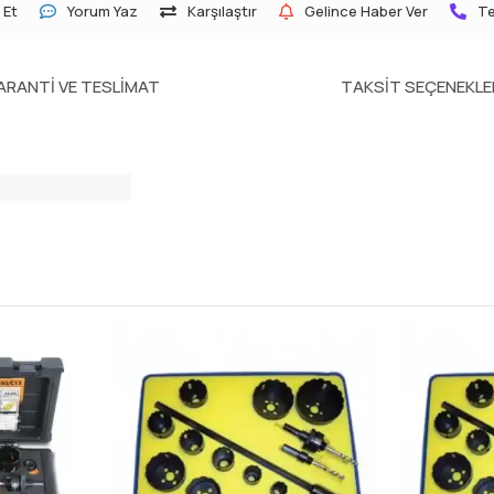
 Et
Yorum Yaz
Karşılaştır
Gelince Haber Ver
Te
ARANTI VE TESLIMAT
TAKSIT SEÇENEKLE