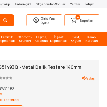
iş Takip
Tedarikçi Ol
Sıkça Sorulan Sorular
Yardım
İletişim
0
Giriş Yap
Sepetim
Üye Ol
Temizlik
Otomotiv
Taşıma,
İnşaat
Test,
Kamp
kipmanları
Ürünleri
Kaldırma
Ekipmanları
Ölçüm
Karavan
S51493 Bi-Metal Delik Testere 140mm
Paylaş
SW51493
aw
ik Testeresi