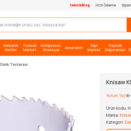
teknikBlog
Hızlı Ödeme
Sipar
Mekanik
Tesisat
Kompresör,
Yapı
Kaynak
Jeneratör
Aletler
Market
Aksesuar
Market
Ekipmanları
E
Delik Testeresi
Knisaw K
Yorum Yaz
Ürün Kodu:
K
Marka:
Knis
Kategori:
Del