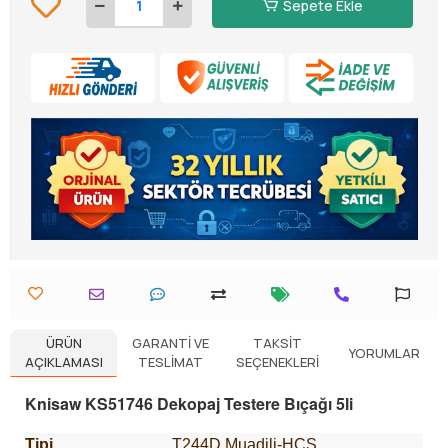
Sepete Ekle
ÜRÜN
GARANTI VE
TAKSIT
YORUMLAR
AÇIKLAMASI
TESLIMAT
SEÇENEKLERI
Knisaw KS51746 Dekopaj Testere Bıçağı 5li
Tipi
T244D Muadili-HCS.