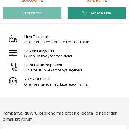
200,06 TL
554,93 TL
Stokta Yok
Sepete Ekle
Hızlı Teslimat
Siparişleriniz en kısa sürede elinize ulaşır.
Güvenli Alışveriş
Güvenli ve kolay ödeme sistemi
Geniş Ürün Yelpazesi
Binlerce ürün ve kampanya seçeneği
7 / 24 DESTEK
Öneri ve şikayetlerinizi bize iletebilirsiniz.
Kampanya, duyuru, bilgilendirmelerden e-posta ile haberdar
olmak istiyorum.