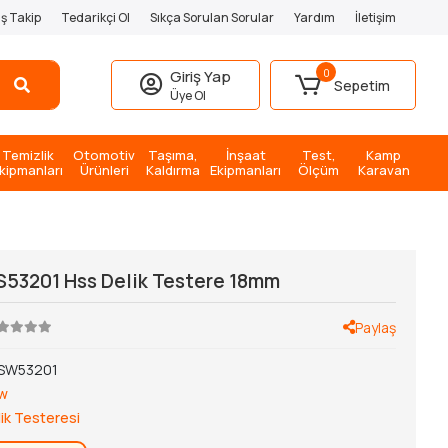
iş Takip
Tedarikçi Ol
Sıkça Sorulan Sorular
Yardım
İletişim
0
Giriş Yap
Sepetim
Üye Ol
Temizlik
Otomotiv
Taşıma,
İnşaat
Test,
Kamp
kipmanları
Ürünleri
Kaldırma
Ekipmanları
Ölçüm
Karavan
S53201 Hss Delik Testere 18mm
Paylaş
SW53201
aw
ik Testeresi