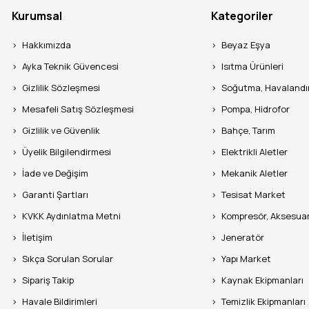
Kurumsal
Kategoriler
Hakkımızda
Beyaz Eşya
Ayka Teknik Güvencesi
Isıtma Ürünleri
Gizlilik Sözleşmesi
Soğutma, Havaland
Mesafeli Satış Sözleşmesi
Pompa, Hidrofor
Gizlilik ve Güvenlik
Bahçe, Tarım
Üyelik Bilgilendirmesi
Elektrikli Aletler
İade ve Değişim
Mekanik Aletler
Garanti Şartları
Tesisat Market
KVKK Aydınlatma Metni
Kompresör, Aksesua
İletişim
Jeneratör
Sıkça Sorulan Sorular
Yapı Market
Sipariş Takip
Kaynak Ekipmanları
Havale Bildirimleri
Temizlik Ekipmanları