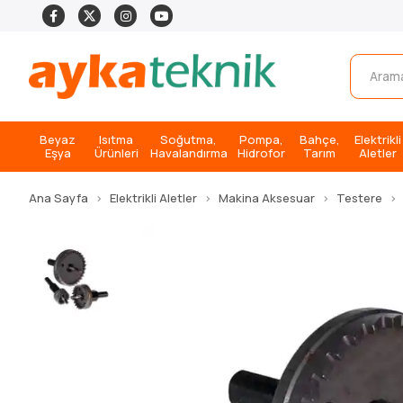
Beyaz
Isıtma
Soğutma,
Pompa,
Bahçe,
Elektrikli
Eşya
Ürünleri
Havalandırma
Hidrofor
Tarım
Aletler
Ana Sayfa
Elektrikli Aletler
Makina Aksesuar
Testere