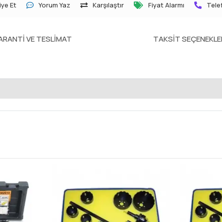
ye Et
Yorum Yaz
Karşılaştır
Fiyat Alarmı
Telef
ARANTI VE TESLIMAT
TAKSIT SEÇENEKLE