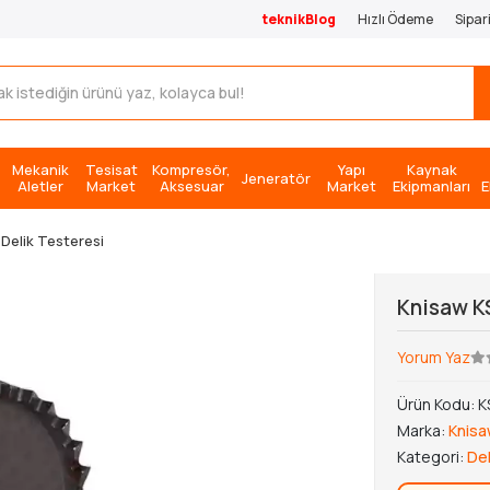
teknikBlog
Hızlı Ödeme
Sipar
Mekanik
Tesisat
Kompresör,
Yapı
Kaynak
Jeneratör
Aletler
Market
Aksesuar
Market
Ekipmanları
E
Delik Testeresi
Knisaw K
Yorum Yaz
Ürün Kodu:
K
Marka:
Knis
Kategori:
Del