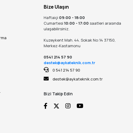
Bize Ulaşın
Haftaiçi
09:00 - 18:00
Cumartesi
10:00 - 17:00
saatleri arasında
ulaşabilirsiniz.
ırma
Kuzeykent Mah. 44. Sokak No:14 37150,
Merkez-Kastamonu
0541 214 57 90
destek@aykateknik.com.tr
0 541 214 57 90
destek@aykateknik.com.tr
r
Bizi Takip Edin