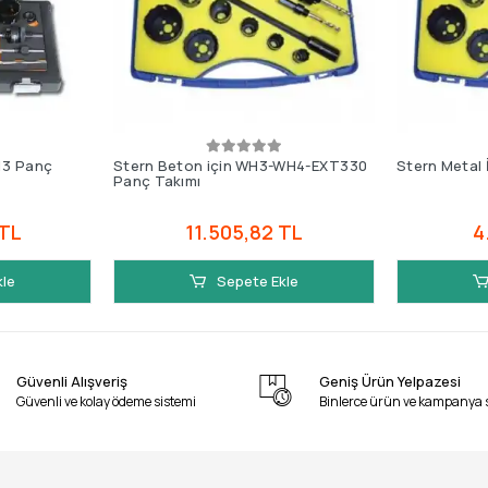
13 Panç
Stern Beton için WH3-WH4-EXT330
Stern Metal 
Panç Takımı
 TL
11.505,82 TL
4
kle
Sepete Ekle
Güvenli Alışveriş
Geniş Ürün Yelpazesi
Güvenli ve kolay ödeme sistemi
Binlerce ürün ve kampanya 