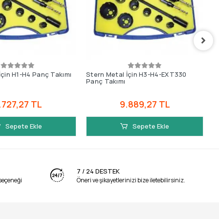
İçin H1-H4 Panç Takımı
Stern Metal İçin H3-H4-EXT330
S
Panç Takımı
.727,27 TL
9.889,27 TL
Sepete Ekle
Sepete Ekle
7 / 24 DESTEK
seçeneği
Öneri ve şikayetlerinizi bize iletebilirsiniz.