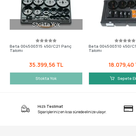
Stokta Yok
Beta 004500315 450/C21 Panç
Beta 004500310 450/C
Takımı
Takımı
35.399,56 TL
18.079,40
Stokta Yok
Sepete E
Hızlı Teslimat
Siparişleriniz en kısa sürede elinize ulaşır.