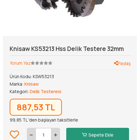
Knisaw KS53213 Hss Delik Testere 32mm
Yorum Yaz
Paylaş
Ürün Kodu:
KSW53213
Marka:
Knisaw
Kategori:
Delik Testeresi
887,53 TL
99,85 TL 'den başlayan taksitlerle
Sepete Ekle