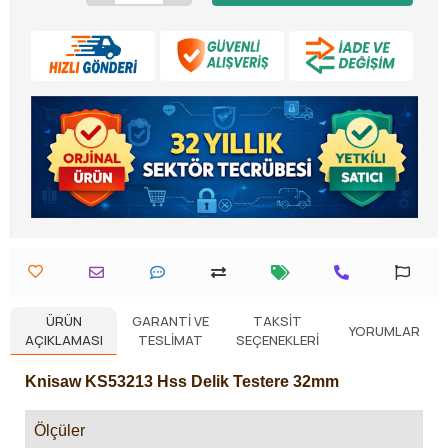
ÜRÜN
GARANTI VE
TAKSIT
YORUMLAR
AÇIKLAMASI
TESLIMAT
SEÇENEKLERI
Knisaw KS53213 Hss Delik Testere 32mm
Ölçüler