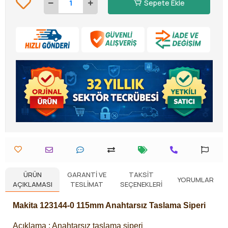
Sepete Ekle
ÜRÜN
GARANTI VE
TAKSIT
YORUMLAR
AÇIKLAMASI
TESLIMAT
SEÇENEKLERI
Makita 123144-0 115mm Anahtarsız Taslama Siperi
Açıklama : Anahtarsız taşlama siperi