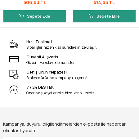
506,63 TL
514,65 TL
Sepete Ekle
Sepete Ekle
Hızlı Teslimat
Siparişleriniz en kısa sürede elinize ulaşır.
Güvenli Alışveriş
Güvenli ve kolay ödeme sistemi
Geniş Ürün Yelpazesi
Binlerce ürün ve kampanya seçeneği
7 / 24 DESTEK
Öneri ve şikayetlerinizi bize iletebilirsiniz.
Kampanya, duyuru, bilgilendirmelerden e-posta ile haberdar
olmak istiyorum.