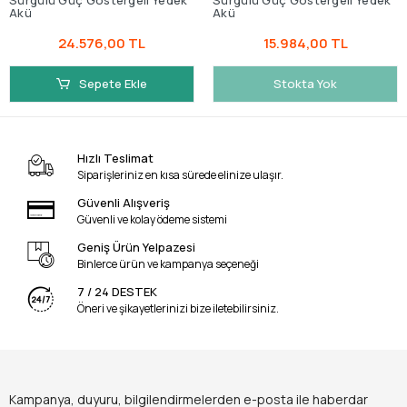
Sürgülü Güç Göstergeli Yedek
Sürgülü Güç Göstergeli Yedek
Akü
Akü
24.576,00 TL
15.984,00 TL
Sepete Ekle
Stokta Yok
Hızlı Teslimat
Siparişleriniz en kısa sürede elinize ulaşır.
Güvenli Alışveriş
Güvenli ve kolay ödeme sistemi
Geniş Ürün Yelpazesi
Binlerce ürün ve kampanya seçeneği
7 / 24 DESTEK
Öneri ve şikayetlerinizi bize iletebilirsiniz.
Kampanya, duyuru, bilgilendirmelerden e-posta ile haberdar