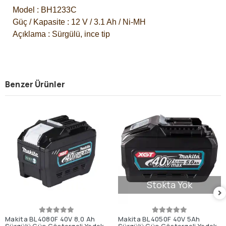
Model : BH1233C
Güç / Kapasite : 12 V / 3.1 Ah / Ni-MH
Açıklama : Sürgülü, ince tip
Benzer Ürünler
Stokta Yok
Makita BL4080F 40V 8,0 Ah
Makita BL4050F 40V 5Ah