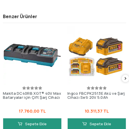
Benzer Ürünler
Makita DC40RB XGT® 40V Max
Ingco FBCPK2513E Akü ve Şarj
Bataryalar için Çift Şarj Cihazı
Cihazı Seti 20V 5.0Ah
17.760,00 TL
10.311,37 TL
Sepete Ekle
Sepete Ekle