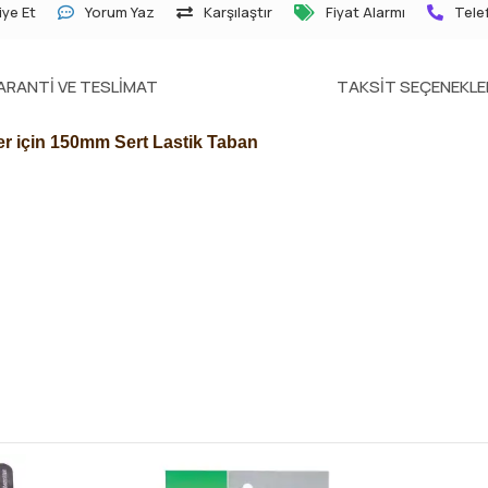
ye Et
Yorum Yaz
Karşılaştır
Fiyat Alarmı
Telef
ARANTI VE TESLIMAT
TAKSIT SEÇENEKLE
r için 150mm Sert Lastik Taban