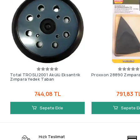
Total TROSLI2001 Akülü Eksantrik
Proxxon 28890 Zımpara 
Zımpara Yedek Taban
744,08 TL
791,83 T
Sepete Ekle
Sepete E
Hızlı Teslimat