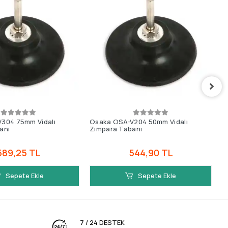
304 75mm Vidalı
Osaka OSA-V204 50mm Vidalı
O
anı
Zımpara Tabanı
Z
589,25 TL
544,90 TL
Sepete Ekle
Sepete Ekle
7 / 24 DESTEK