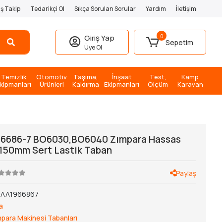
iş Takip
Tedarikçi Ol
Sıkça Sorulan Sorular
Yardım
İletişim
0
Giriş Yap
Sepetim
Üye Ol
Temizlik
Otomotiv
Taşıma,
İnşaat
Test,
Kamp
kipmanları
Ürünleri
Kaldırma
Ekipmanları
Ölçüm
Karavan
96686-7 BO6030,BO6040 Zımpara Hassas
n 150mm Sert Lastik Taban
Paylaş
AA1966867
a
para Makinesi Tabanları