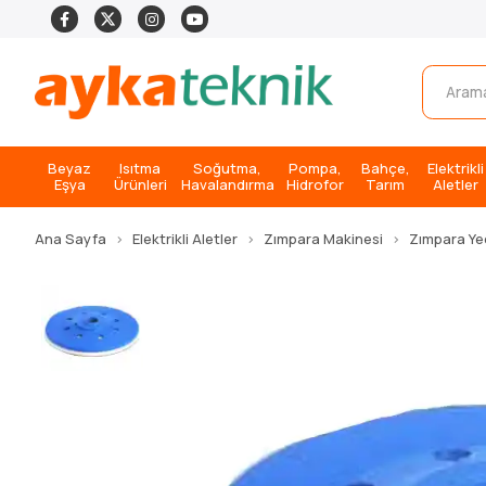
Beyaz
Isıtma
Soğutma,
Pompa,
Bahçe,
Elektrikli
Eşya
Ürünleri
Havalandırma
Hidrofor
Tarım
Aletler
Ana Sayfa
Elektrikli Aletler
Zımpara Makinesi
Zımpara Ye