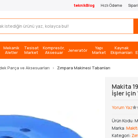
teknikBlog
Hızlı Ödeme
Sipar
Mekanik
Tesisat
Kompresör,
Yapı
Kaynak
Jeneratör
Aletler
Market
Aksesuar
Market
Ekipmanları
E
dek Parça ve Aksesuarları
Zımpara Makinesi Tabanları
Makita 1
İşler içi
Yorum Yaz
Ürün Kodu:
M
Marka:
Makit
Kategori:
Zım