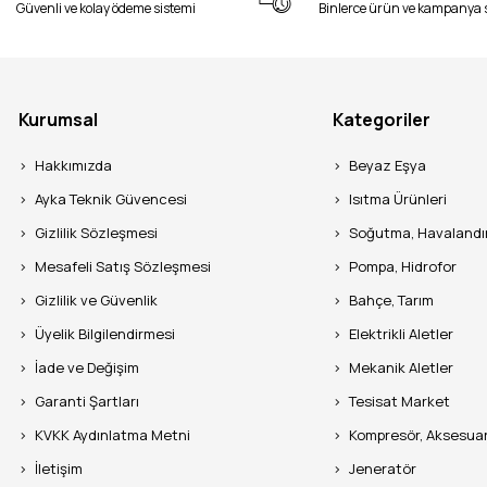
Güvenli ve kolay ödeme sistemi
Binlerce ürün ve kampanya 
Kurumsal
Kategoriler
Hakkımızda
Beyaz Eşya
Ayka Teknik Güvencesi
Isıtma Ürünleri
Gizlilik Sözleşmesi
Soğutma, Havaland
Mesafeli Satış Sözleşmesi
Pompa, Hidrofor
Gizlilik ve Güvenlik
Bahçe, Tarım
Üyelik Bilgilendirmesi
Elektrikli Aletler
İade ve Değişim
Mekanik Aletler
Garanti Şartları
Tesisat Market
KVKK Aydınlatma Metni
Kompresör, Aksesua
İletişim
Jeneratör