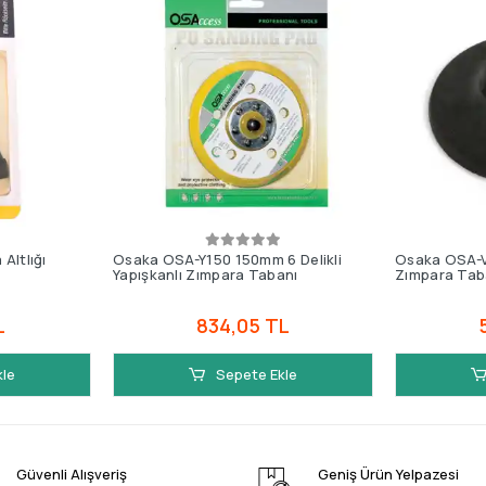
Altlığı
Osaka OSA-Y150 150mm 6 Delikli
Osaka OSA-V
Yapışkanlı Zımpara Tabanı
Zımpara Tab
L
834,05 TL
kle
Sepete Ekle
Güvenli Alışveriş
Geniş Ürün Yelpazesi