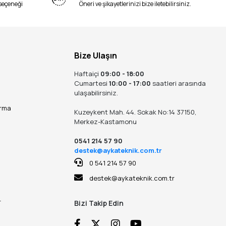
seçeneği
Öneri ve şikayetlerinizi bize iletebilirsiniz.
Bize Ulaşın
Haftaiçi
09:00 - 18:00
Cumartesi
10:00 - 17:00
saatleri arasında
ulaşabilirsiniz.
ırma
Kuzeykent Mah. 44. Sokak No:14 37150,
Merkez-Kastamonu
0541 214 57 90
destek@aykateknik.com.tr
0 541 214 57 90
destek@aykateknik.com.tr
r
Bizi Takip Edin