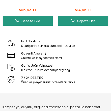
506,63 TL
514,65 TL
Sepete Ekle
Sepete Ekle
Hızlı Teslimat
Siparişleriniz en kısa sürede elinize ulaşır.
Güvenli Alışveriş
Güvenli ve kolay ödeme sistemi
Geniş Ürün Yelpazesi
Binlerce ürün ve kampanya seçeneği
7 / 24 DESTEK
Öneri ve şikayetlerinizi bize iletebilirsiniz.
Kampanya, duyuru, bilgilendirmelerden e-posta ile haberdar