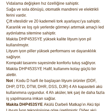
Vidalama
değişken
hız özelliğine sahiptir.
Sağa ve sola dönüşü, otomatik mandreni ve elektrikli
ferini vardır.
Çift viteslidir ve 20
kademeli tork ayarlayıcı'ya sahiptir.
Karanlık ve loş ışılı yerlerde görmeyi artırmak amaçlı led
aydınlatma sitemine sahiptir.
Makita DHP453SYE yüksek kalite lityum iyon pil
kullanılmıştır.
Lityum iyon piller yüksek performans ve dayanıklılık
sağlıyor.
Kompakt tasarımı sayesinde konforlu tutuş sağlıyor.
Makita DHP453SYE Hafif, kullanımı kolay güçlü bir
alettir.
Not :
Kodu D harfi ile başlayan lityum ürünler (DDF,
DHP, DTD, DTW, DHR, DSS, DJR) 4 Ah kapasiteli akü
kullanımına uygundur. 4 Ah aküler, tek şarj ile daha fazla
iş yapılmasına imkan sağlar.
Makita DHP453SYE
Akülü Darbeli Matkap'ın Akü tipi
Lityum İyon teknolojisine göre üretilmiştir. Diğer akü