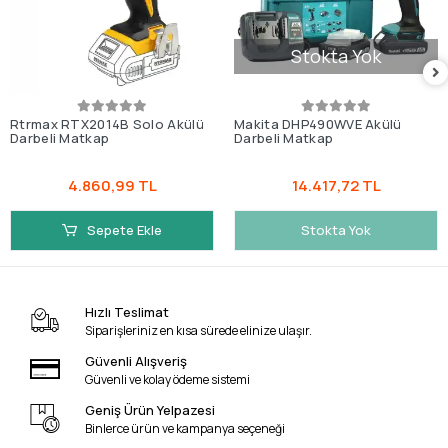
Stokta Yok
Rtrmax RTX2014B Solo Akülü
Makita DHP490WVE Akülü
Darbeli Matkap
Darbeli Matkap
4.860,99 TL
14.417,72 TL
Sepete Ekle
Stokta Yok
Hızlı Teslimat
Siparişleriniz en kısa sürede elinize ulaşır.
Güvenli Alışveriş
Güvenli ve kolay ödeme sistemi
Geniş Ürün Yelpazesi
Binlerce ürün ve kampanya seçeneği