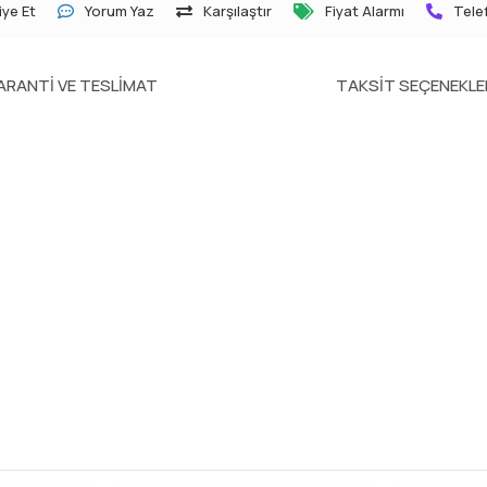
ye Et
Yorum Yaz
Karşılaştır
Fiyat Alarmı
Telef
ARANTI VE TESLIMAT
TAKSIT SEÇENEKLE