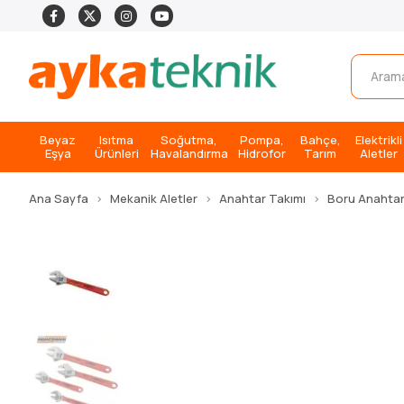
Beyaz
Isıtma
Soğutma,
Pompa,
Bahçe,
Elektrikli
Eşya
Ürünleri
Havalandırma
Hidrofor
Tarım
Aletler
Ana Sayfa
Mekanik Aletler
Anahtar Takımı
Boru Anahtar