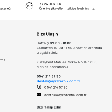
7 / 24 DESTEK
seçeneği
Öneri ve şikayetlerinizi bize iletebilirsiniz.
Bize Ulaşın
Haftaiçi
09:00 - 18:00
Cumartesi
10:00 - 17:00
saatleri arasında
ulaşabilirsiniz.
ırma
Kuzeykent Mah. 44. Sokak No:14 37150,
Merkez-Kastamonu
0541 214 57 90
destek@aykateknik.com.tr
0 541 214 57 90
destek@aykateknik.com.tr
r
Bizi Takip Edin