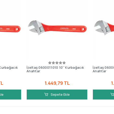
 Kurbağacık
İzeltaş 0600011010 10'' Kurbağacık
İzeltaş 0600
Anahtar
Anahtar
TL
1.449,79 TL
1
kle
Sepete Ekle