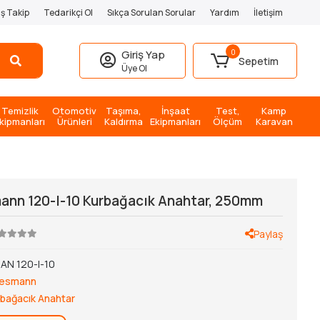
iş Takip
Tedarikçi Ol
Sıkça Sorulan Sorular
Yardım
İletişim
0
Giriş Yap
Sepetim
Üye Ol
Temizlik
Otomotiv
Taşıma,
İnşaat
Test,
Kamp
kipmanları
Ürünleri
Kaldırma
Ekipmanları
Ölçüm
Karavan
nn 120-I-10 Kurbağacık Anahtar, 250mm
Paylaş
AN 120-I-10
esmann
rbağacık Anahtar