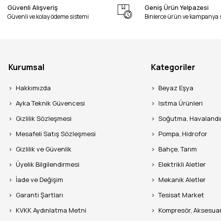
Güvenli Alışveriş
Geniş Ürün Yelpazesi
Güvenli ve kolay ödeme sistemi
Binlerce ürün ve kampanya 
Kurumsal
Kategoriler
Hakkımızda
Beyaz Eşya
Ayka Teknik Güvencesi
Isıtma Ürünleri
Gizlilik Sözleşmesi
Soğutma, Havaland
Mesafeli Satış Sözleşmesi
Pompa, Hidrofor
Gizlilik ve Güvenlik
Bahçe, Tarım
Üyelik Bilgilendirmesi
Elektrikli Aletler
İade ve Değişim
Mekanik Aletler
Garanti Şartları
Tesisat Market
KVKK Aydınlatma Metni
Kompresör, Aksesua