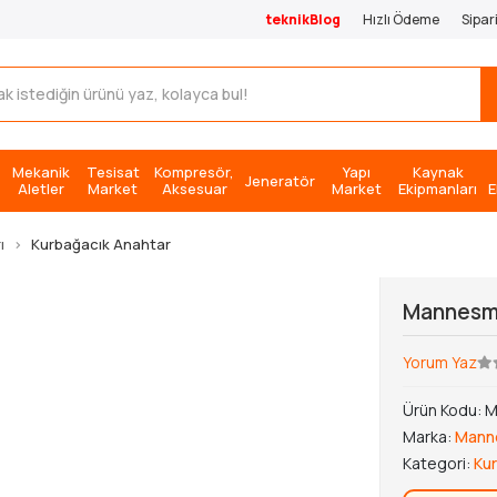
teknikBlog
Hızlı Ödeme
Sipar
Mekanik
Tesisat
Kompresör,
Yapı
Kaynak
Jeneratör
Aletler
Market
Aksesuar
Market
Ekipmanları
E
ı
Kurbağacık Anahtar
Mannesma
Yorum Yaz
Ürün Kodu:
M
Marka:
Mann
Kategori:
Ku