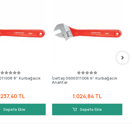
011008 8'' Kurbağacık
İzeltaş 0600011006 6'' Kurbağacık
R
Anahtar
A
.237,40 TL
1.024,84 TL
Sepete Ekle
Sepete Ekle