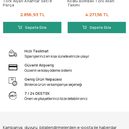
Tork Alyan Anahtar Seti 8
Kodlu Bombeli Torx Allen
Parça
Takımı
2.856,93 TL
4.271,56 TL
Sepete Ekle
Sepete Ekle
Hızlı Teslimat
Siparişleriniz en kısa sürede elinize ulaşır.
Güvenli Alışveriş
Güvenli ve kolay ödeme sistemi
Geniş Ürün Yelpazesi
Binlerce ürün ve kampanya seçeneği
7 / 24 DESTEK
Öneri ve şikayetlerinizi bize iletebilirsiniz.
Kampanya, duyuru, bilgilendirmelerden e-posta ile haberdar