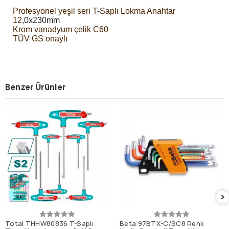
Profesyonel yeşil seri T-Saplı Lokma Anahtar
12
,0x230mm
Krom vanadyum çelik C60
TÜV GS onaylı
Benzer Ürünler
Total THHW80836 T-Saplı
Beta 97BTX-C/SC8 Renk