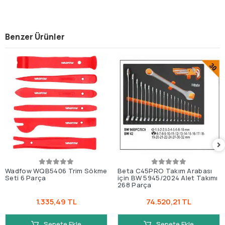
Benzer Ürünler
Wadfow WQB5406 Trim Sökme
Beta C45PRO Takım Arabası
Seti 6 Parça
için BW 5945/2024 Alet Takımı
268 Parça
1.335,49 TL
74.520,21 TL
Sepete Ekle
Sepete Ekle