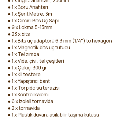
● 1 x İngiliz anahtarı , 250mm
● 1 x Boru Anahtarı
● 1 x Şerit Metre, 3m
● 1 x Cırcırlı Bits Uç Sapı
● 9 x Lokma 5-13mm
● 23 x bits
● 1 x Bits uç adaptörü 6.3 mm (1/4") to hexagon
● 1 x Magnetik bits uç tutucu
● 1 x Tel zımba
● 1 x Vida, çivi , tel çeşitleri
● 1 x Çekiç, 300 gr
● 1 x Kıl testere
● 1 x Yapıştırıcı bant
● 1 x Torpido su terazisi
● 1 x Kontrol kalemi
● 6 x izoleli tornavida
● 2 x tornavida
● 1 x Plastik duvara asılabilir taşıma kutusu