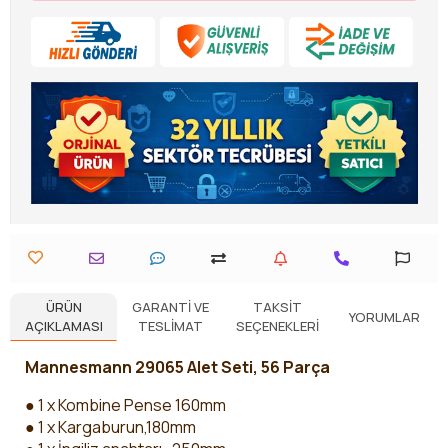
ÜRÜN
GARANTI VE
TAKSIT
YORUMLAR
AÇIKLAMASI
TESLIMAT
SEÇENEKLERI
Mannesmann 29065 Alet Seti, 56 Parça
● 1 x Kombine Pense 160mm
● 1 x Kargaburun,180mm