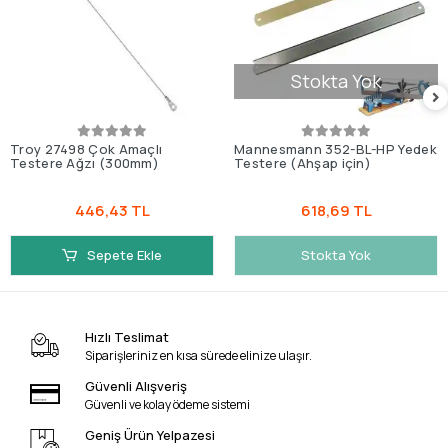
Stokta Yok
Troy 27498 Çok Amaçlı
Mannesmann 352-BL-HP Yedek
Testere Ağzı (300mm)
Testere (Ahşap için)
446,43 TL
618,69 TL
Sepete Ekle
Stokta Yok
Hızlı Teslimat
Siparişleriniz en kısa sürede elinize ulaşır.
Güvenli Alışveriş
Güvenli ve kolay ödeme sistemi
Geniş Ürün Yelpazesi