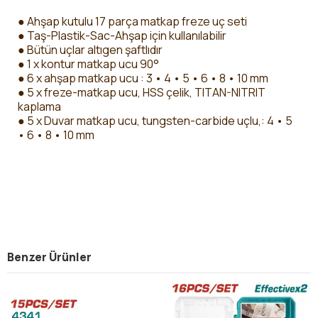
● Ahşap kutulu 17 parça matkap freze uç seti
● Taş-Plastik-Sac-Ahşap için kullanılabilir
● Bütün uçlar altıgen şaftlıdır
● 1 x kontur matkap ucu 90°
● 6 x ahşap matkap ucu : 3 • 4 • 5 • 6 • 8 • 10 mm
● 5 x freze-matkap ucu, HSS çelik, TITAN-NITRIT
kaplama
● 5 x Duvar matkap ucu, tungsten-carbide uçlu,: 4 • 5
• 6 • 8 • 10 mm
Benzer Ürünler