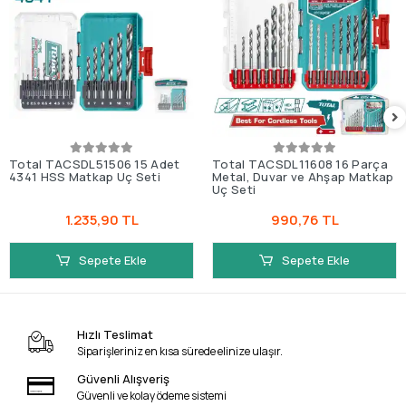
Total TACSDL51506 15 Adet
Total TACSDL11608 16 Parça
4341 HSS Matkap Uç Seti
Metal, Duvar ve Ahşap Matkap
Uç Seti
1.235,90 TL
990,76 TL
Sepete Ekle
Sepete Ekle
Hızlı Teslimat
Siparişleriniz en kısa sürede elinize ulaşır.
Güvenli Alışveriş
Güvenli ve kolay ödeme sistemi