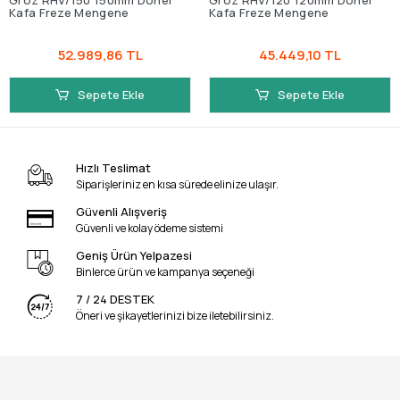
Groz RHV/150 150mm Döner
Groz RHV/120 120mm Döner
Kafa Freze Mengene
Kafa Freze Mengene
52.989,86 TL
45.449,10 TL
Sepete Ekle
Sepete Ekle
Hızlı Teslimat
Siparişleriniz en kısa sürede elinize ulaşır.
Güvenli Alışveriş
Güvenli ve kolay ödeme sistemi
Geniş Ürün Yelpazesi
Binlerce ürün ve kampanya seçeneği
7 / 24 DESTEK
Öneri ve şikayetlerinizi bize iletebilirsiniz.