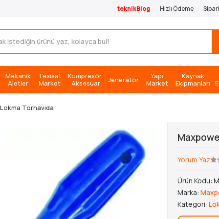
teknikBlog
Hızlı Ödeme
Sipar
Mekanik
Tesisat
Kompresör,
Yapı
Kaynak
Jeneratör
Aletler
Market
Aksesuar
Market
Ekipmanları
E
Lokma Tornavida
Maxpowe
Yorum Yaz
Ürün Kodu:
M
Marka:
Maxp
Kategori:
Lo