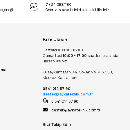
7 / 24 DESTEK
seçeneği
Öneri ve şikayetlerinizi bize iletebilirsiniz.
Bize Ulaşın
Haftaiçi
09:00 - 18:00
Cumartesi
10:00 - 17:00
saatleri arasında
ulaşabilirsiniz.
ırma
Kuzeykent Mah. 44. Sokak No:14 37150,
Merkez-Kastamonu
0541 214 57 90
destek@aykateknik.com.tr
0 541 214 57 90
destek@aykateknik.com.tr
r
Bizi Takip Edin