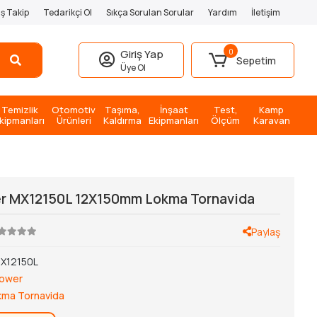
iş Takip
Tedarikçi Ol
Sıkça Sorulan Sorular
Yardım
İletişim
0
Giriş Yap
Sepetim
Üye Ol
Temizlik
Otomotiv
Taşıma,
İnşaat
Test,
Kamp
kipmanları
Ürünleri
Kaldırma
Ekipmanları
Ölçüm
Karavan
r MX12150L 12X150mm Lokma Tornavida
Paylaş
X12150L
ower
kma Tornavida