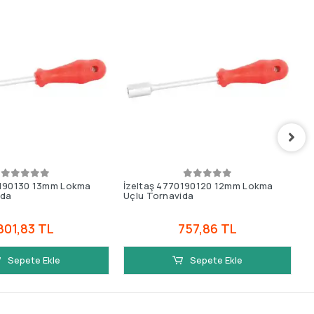
0190130 13mm Lokma
İzeltaş 4770190120 12mm Lokma
İ
ida
Uçlu Tornavida
U
801,83 TL
757,86 TL
Sepete Ekle
Sepete Ekle