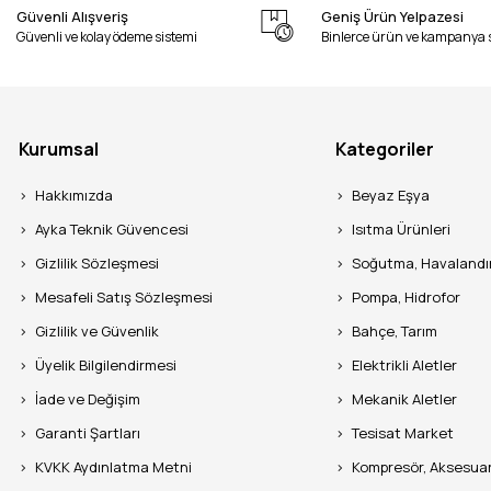
Güvenli Alışveriş
Geniş Ürün Yelpazesi
Güvenli ve kolay ödeme sistemi
Binlerce ürün ve kampanya 
Kurumsal
Kategoriler
Hakkımızda
Beyaz Eşya
Ayka Teknik Güvencesi
Isıtma Ürünleri
Gizlilik Sözleşmesi
Soğutma, Havaland
Mesafeli Satış Sözleşmesi
Pompa, Hidrofor
Gizlilik ve Güvenlik
Bahçe, Tarım
Üyelik Bilgilendirmesi
Elektrikli Aletler
İade ve Değişim
Mekanik Aletler
Garanti Şartları
Tesisat Market
KVKK Aydınlatma Metni
Kompresör, Aksesua