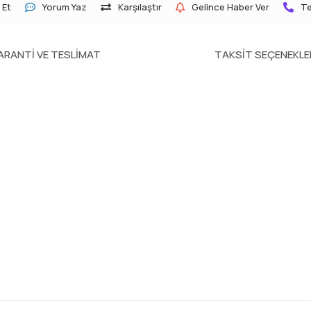
 Et
Yorum Yaz
Karşılaştır
Gelince Haber Ver
Te
ARANTI VE TESLIMAT
TAKSIT SEÇENEKLE