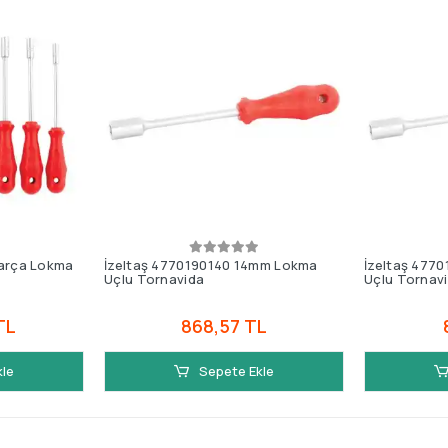
Parça Lokma
İzeltaş 4770190140 14mm Lokma
İzeltaş 477
Uçlu Tornavida
Uçlu Tornav
TL
868,57 TL
kle
Sepete Ekle