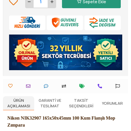
Sepete Ekle
ÜRÜN
GARANTI VE
TAKSIT
YORUMLAR
AÇIKLAMASI
TESLIMAT
SEÇENEKLERI
Nikon NIK32907 165x50x45mm 100 Kum Flanşlı Mop
Zımpara