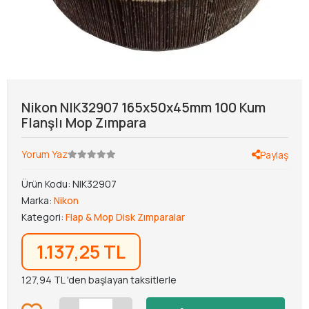
Nikon NIK32907 165x50x45mm 100 Kum
Flanşlı Mop Zımpara
Yorum Yaz
Paylaş
Ürün Kodu:
NIK32907
Marka:
Nikon
Kategori:
Flap & Mop Disk Zımparalar
1.137,25 TL
127,94 TL 'den başlayan taksitlerle