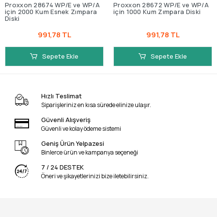
Proxxon 28674 WP/E ve WP/A
Proxxon 28672 WP/E ve WP/A
için 2000 Kum Esnek Zımpara
için 1000 Kum Zımpara Diski
Diski
991,78 TL
991,78 TL
Sepete Ekle
Sepete Ekle
Hızlı Teslimat
Siparişleriniz en kısa sürede elinize ulaşır.
Güvenli Alışveriş
Güvenli ve kolay ödeme sistemi
Geniş Ürün Yelpazesi
Binlerce ürün ve kampanya seçeneği
7 / 24 DESTEK
Öneri ve şikayetlerinizi bize iletebilirsiniz.