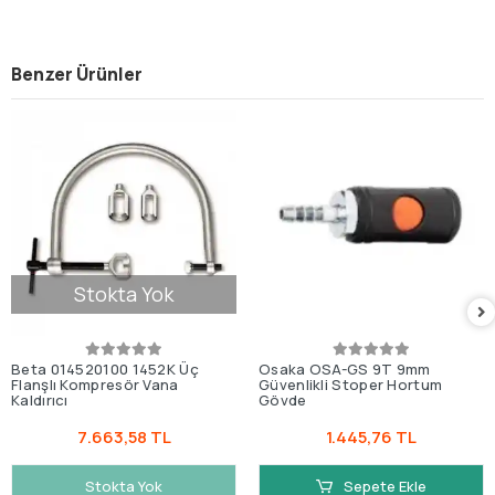
Benzer Ürünler
Stokta Yok
Beta 014520100 1452K Üç
Osaka OSA-GS 9T 9mm
Flanşlı Kompresör Vana
Güvenlikli Stoper Hortum
Kaldırıcı
Gövde
7.663,58 TL
1.445,76 TL
Stokta Yok
Sepete Ekle