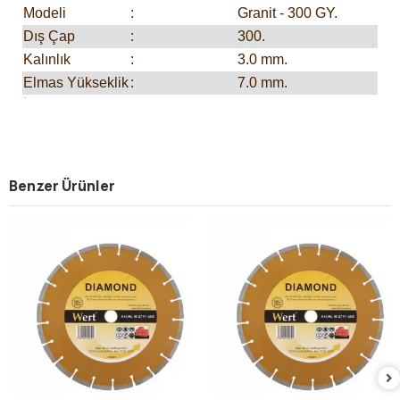
Modeli
:
Granit - 300 GY.
Dış Çap
:
300.
Kalınlık
:
3.0 mm.
Elmas Yükseklik
:
7.0 mm.
İç Çap
:
60.0 mm.
Koli Adedi
:
10.
Benzer Ürünler