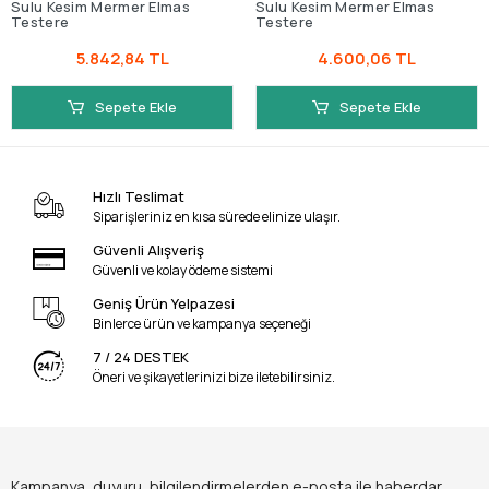
Sulu Kesim Mermer Elmas
Sulu Kesim Mermer Elmas
Testere
Testere
5.842,84 TL
4.600,06 TL
Sepete Ekle
Sepete Ekle
Hızlı Teslimat
Siparişleriniz en kısa sürede elinize ulaşır.
Güvenli Alışveriş
Güvenli ve kolay ödeme sistemi
Geniş Ürün Yelpazesi
Binlerce ürün ve kampanya seçeneği
7 / 24 DESTEK
Öneri ve şikayetlerinizi bize iletebilirsiniz.
Kampanya, duyuru, bilgilendirmelerden e-posta ile haberdar