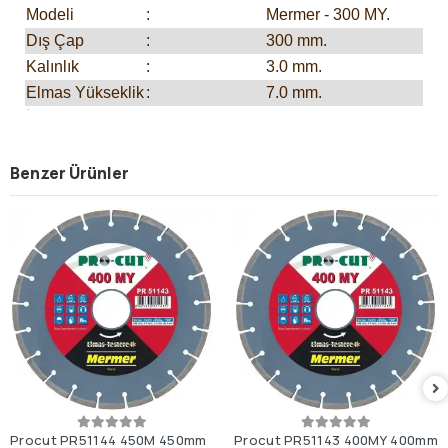
Modeli
:
Mermer - 300 MY.
Dış Çap
:
300 mm.
Kalınlık
:
3.0 mm.
Elmas Yükseklik
:
7.0 mm.
İç Çap
:
60.0 mm.
Koli Adedi
:
10.
Benzer Ürünler
Procut PR51144 450M 450mm
Procut PR51143 400MY 400mm