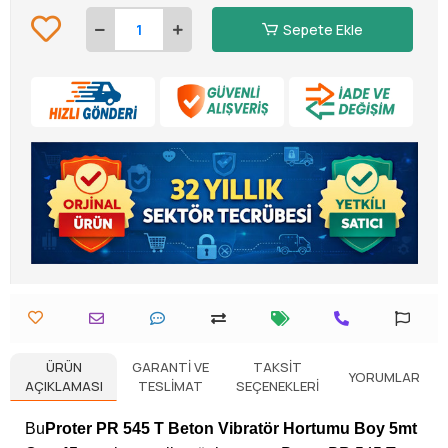
Sepete Ekle
ÜRÜN
GARANTI VE
TAKSIT
YORUMLAR
AÇIKLAMASI
TESLIMAT
SEÇENEKLERI
Bu
Proter PR 545 T Beton Vibratör Hortumu Boy 5mt