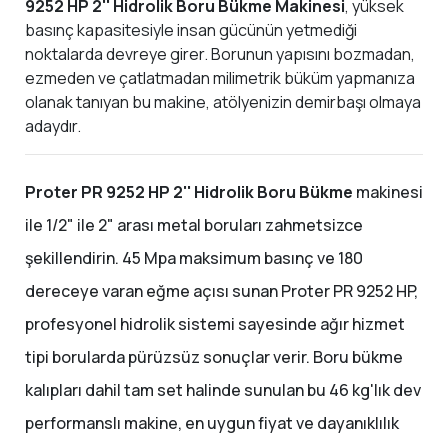
9252 HP 2'' Hidrolik Boru Bükme Makinesi
, yüksek
basınç kapasitesiyle insan gücünün yetmediği
noktalarda devreye girer. Borunun yapısını bozmadan,
ezmeden ve çatlatmadan milimetrik büküm yapmanıza
olanak tanıyan bu makine, atölyenizin demirbaşı olmaya
adaydır.
Proter PR 9252 HP 2'' Hidrolik Boru Bükme
makinesi
ile 1/2" ile 2" arası metal boruları zahmetsizce
şekillendirin. 45 Mpa maksimum basınç ve 180
dereceye varan eğme açısı sunan Proter PR 9252 HP,
profesyonel hidrolik sistemi sayesinde ağır hizmet
tipi borularda pürüzsüz sonuçlar verir. Boru bükme
kalıpları dahil tam set halinde sunulan bu 46 kg'lık dev
performanslı makine, en uygun fiyat ve dayanıklılık