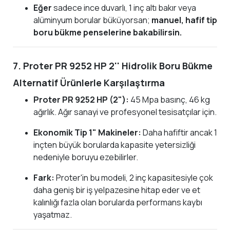
Eğer
sadece ince duvarlı, 1 inç altı bakır veya
alüminyum borular büküyorsan;
manuel, hafif tip
boru bükme penselerine bakabilirsin.
7. Proter PR 9252 HP 2'' Hidrolik Boru Bükme
Alternatif Ürünlerle Karşılaştırma
Proter PR 9252 HP (2"):
45 Mpa basınç, 46 kg
ağırlık. Ağır sanayi ve profesyonel tesisatçılar için.
Ekonomik Tip 1" Makineler:
Daha hafiftir ancak 1
inçten büyük borularda kapasite yetersizliği
nedeniyle boruyu ezebilirler.
Fark:
Proter'in bu modeli, 2 inç kapasitesiyle çok
daha geniş bir iş yelpazesine hitap eder ve et
kalınlığı fazla olan borularda performans kaybı
yaşatmaz.