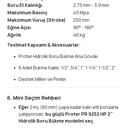
Boru Et Kalınlığı
2,75 mm - 3,9 mm
Maksimum Basınç
45 Mpa
Maksimum Vuruş (Stroke)
250 mm
Eğme Açısı
90° - 180°
Ağırlık
46 kg
Teslimat Kapsamı & Aksesuarlar:
Proter Hidrolik Boru Bükme Ana Gövde
6 Adet Bükme Kalıbı: 1/2", 3/4", 1", 1-1/4", 1-1/2", 2"
Destek Milleri ve Pimler
6. Mini Seçim Rehberi
Eğer
2 inç (60 mm) çapa kadar kalın etli borularla
çalışıyorsan;
bu güçlü Proter PR 9252 HP 2''
Hidrolik Boru Bükme modelini seç.