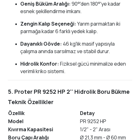
Geniş Büküm Aralığı:
90°'den 180°'ye kadar
esnek şekillendirme imkanı.
Zengin Kalıp Seçeneği:
Yarım parmaktan iki
parmağa kadar 6 farklı yedek kalıp.
Dayanıklı Gövde:
46 kg'lık masif yapısıyla
çalışma anında sarsılmaz ve stabil durur.
Hidrolik Konfor:
Fiziksel gücü minimalize eden
verimli kriko sistemi.
5. Proter PR 9252 HP 2'' Hidrolik Boru Bükme
Teknik Özellikler
Özellik
Detay
Model
PR 9252 HP
Kıvırma Kapasitesi
1/2" - 2" Arası
Boru Çapı Aralığı
Ø 21,3 mm - Ø 60 mm