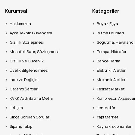
Kurumsal
Kategoriler
Hakkımızda
Beyaz Eşya
Ayka Teknik Güvencesi
Isıtma Ürünleri
Gizlilik Sözleşmesi
Soğutma, Havaland
Mesafeli Satış Sözleşmesi
Pompa, Hidrofor
Gizlilik ve Güvenlik
Bahçe, Tarım
Üyelik Bilgilendirmesi
Elektrikli Aletler
İade ve Değişim
Mekanik Aletler
Garanti Şartları
Tesisat Market
KVKK Aydınlatma Metni
Kompresör, Aksesua
İletişim
Jeneratör
Sıkça Sorulan Sorular
Yapı Market
Sipariş Takip
Kaynak Ekipmanları