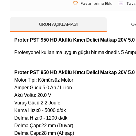
Favorilerime Ekle
Tavsi
ÜRÜN AÇIKLAMASI
G
Proter PST 950 HD Akülü Kırıcı Delici Matkap 20V 5.
Profesyonel kullanıma uygun güçlü bir makinedir. 5 Ampe
Proter PST 950 HD Akülü Kırıcı Delici Matkap 20V 5.0 
Motor Tipi: Kömürsüz Motor
Amper Gücü:5.0 Ah / Li-ion
Akü Voltu: 20.0 V
Vuruş Gücü:2.2 Joule
Kırma Hızı:0 - 5000 d/dk
Delma Hızı:0 - 1200 d/dk
Delma Çapı:22 mm (Duvar)
Delma Çapı:28 mm (Ahşap)