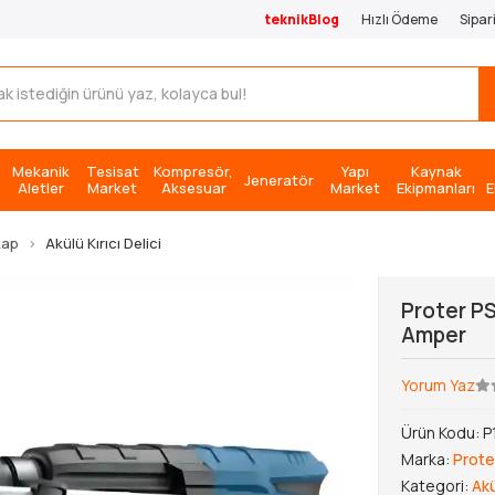
teknikBlog
Hızlı Ödeme
Sipar
Mekanik
Tesisat
Kompresör,
Yapı
Kaynak
Jeneratör
Aletler
Market
Aksesuar
Market
Ekipmanları
E
kap
Akülü Kırıcı Delici
Proter PS
Amper
Yorum Yaz
Ürün Kodu:
P
Marka:
Prote
Kategori:
Akü