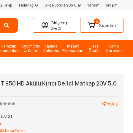
iş Takip
Tedarikçi Ol
Sıkça Sorulan Sorular
Yardım
İletişim
0
Giriş Yap
Sepetim
Üye Ol
Temizlik
Otomotiv
Taşıma,
İnşaat
Test,
Kamp
kipmanları
Ürünleri
Kaldırma
Ekipmanları
Ölçüm
Karavan
T 950 HD Akülü Kırıcı Delici Matkap 20V 5.0
Paylaş
1EA121
r
lü Kırıcı Delici