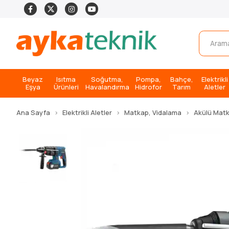
Beyaz
Isıtma
Soğutma,
Pompa,
Bahçe,
Elektrikli
Eşya
Ürünleri
Havalandırma
Hidrofor
Tarım
Aletler
Ana Sayfa
Elektrikli Aletler
Matkap, Vidalama
Akülü Mat