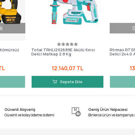
k
S
 Kömürsüz
Total TRHLI202689E Akülü Kırıcı
Rtrmax RTS5
Delici Matkap 2.8 Kg
Delici 2x4.0 
TL
12.140,07 TL
13
Sepete Ekle
Güvenli Alışveriş
Geniş Ürün Yelpazesi
Güvenli ve kolay ödeme sistemi
Binlerce ürün ve kampanya 