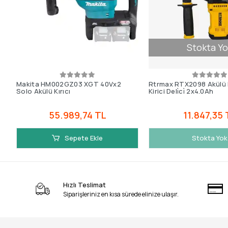
Stokta Yo
Makita HM002GZ03 XGT 40Vx2
Rtrmax RTX2098 Akülü
Solo Akülü Kırıcı
Kirici Deli̇ci̇ 2x4.0Ah
55.989,74 TL
11.847,35 
Sepete Ekle
Stokta Yok
Hızlı Teslimat
Siparişleriniz en kısa sürede elinize ulaşır.