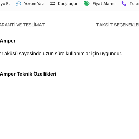
ye Et
Yorum Yaz
Karşılaştır
Fiyat Alarmı
Telef
ARANTI VE TESLIMAT
TAKSIT SEÇENEKLE
0 Amper
r aküsü sayesinde uzun süre kullanımlar için uygundur.
Amper Teknik Özellikleri