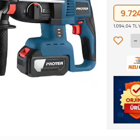
9.72
1.094,04 TL '