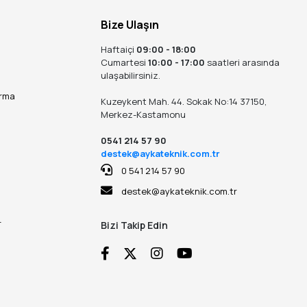
Bize Ulaşın
Haftaiçi
09:00 - 18:00
Cumartesi
10:00 - 17:00
saatleri arasında
ulaşabilirsiniz.
ırma
Kuzeykent Mah. 44. Sokak No:14 37150,
Merkez-Kastamonu
0541 214 57 90
destek@aykateknik.com.tr
0 541 214 57 90
destek@aykateknik.com.tr
r
Bizi Takip Edin