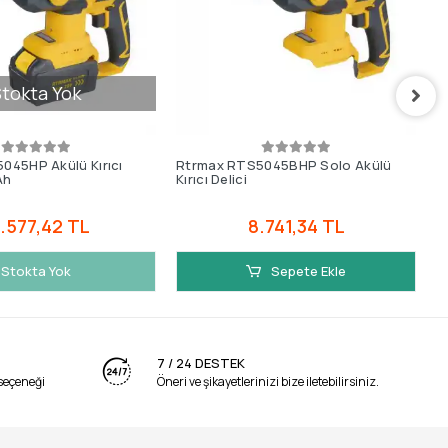
tokta Yok
045HP Akülü Kırıcı
Rtrmax RTS5045BHP Solo Akülü
R
Ah
Kırıcı Delici
De
.577,42 TL
8.741,34 TL
Stokta Yok
Sepete Ekle
7 / 24 DESTEK
seçeneği
Öneri ve şikayetlerinizi bize iletebilirsiniz.