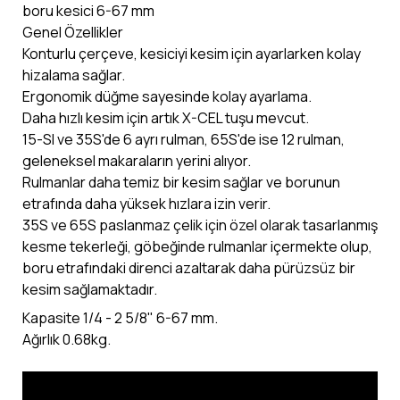
boru kesici 6-67 mm
Genel Özellikler
Konturlu çerçeve, kesiciyi kesim için ayarlarken kolay
hizalama sağlar.
Ergonomik düğme sayesinde kolay ayarlama.
Daha hızlı kesim için artık X-CEL tuşu mevcut.
15-SI ve 35S'de 6 ayrı rulman, 65S'de ise 12 rulman,
geleneksel makaraların yerini alıyor.
Rulmanlar daha temiz bir kesim sağlar ve borunun
etrafında daha yüksek hızlara izin verir.
35S ve 65S paslanmaz çelik için özel olarak tasarlanmış
kesme tekerleği, göbeğinde rulmanlar içermekte olup,
boru etrafındaki direnci azaltarak daha pürüzsüz bir
kesim sağlamaktadır.
Kapasite 1/4 - 2 5/8" 6-67 mm.
Ağırlık 0.68kg.