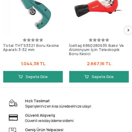
Total THT53321 Boru Kesme
İzeltaş 6860280635 Bakır Ve
Aparatı 3-32 mm
Alüminyum İçin Teleskopik
Boru Kesici
1.044,38 TL
2.667,16 TL
Sepete Ekle
Sepete Ekle
Hızlı Teslimat
Siparişleriniz en kısa sürede elinize ulaşır.
Güvenli Alışveriş
Güvenli ve kolay ödeme sistemi
Geniş Ürün Yelpazesi