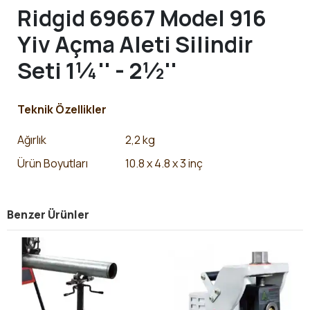
Ridgid 69667 Model 916
Yiv Açma Aleti Silindir
Seti 1¼'' - 2½''
Teknik Özellikler
Ağırlık
2,2 kg
Ürün Boyutları
10.8 x 4.8 x 3 inç
Benzer Ürünler