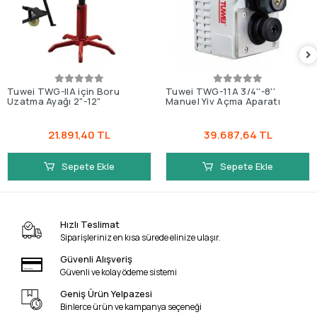
Tuwei TWG-IIA için Boru
Tuwei TWG-11A 3/4''-8''
Uzatma Ayağı 2"-12"
Manuel Yiv Açma Aparatı
21.891,40 TL
39.687,64 TL
Sepete Ekle
Sepete Ekle
Hızlı Teslimat
Siparişleriniz en kısa sürede elinize ulaşır.
Güvenli Alışveriş
Güvenli ve kolay ödeme sistemi
Geniş Ürün Yelpazesi
Binlerce ürün ve kampanya seçeneği