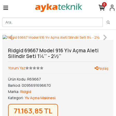
0
Ridgid 69667 Model 916 Yiv Açma Aleti
Silindir Seti 1¼'' - 2½''
Yorum Yaz
Paylaş
Ürün Kodu:
R69667
Barkod:
0095691696670
Marka:
Ridgid
Kategori:
Yiv Açma Makinesi
71.163,85 TL