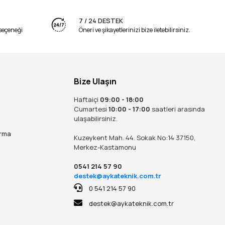
7 / 24 DESTEK
seçeneği
Öneri ve şikayetlerinizi bize iletebilirsiniz.
Bize Ulaşın
Haftaiçi
09:00 - 18:00
Cumartesi
10:00 - 17:00
saatleri arasında
ulaşabilirsiniz.
ırma
Kuzeykent Mah. 44. Sokak No:14 37150,
Merkez-Kastamonu
0541 214 57 90
destek@aykateknik.com.tr
0 541 214 57 90
destek@aykateknik.com.tr