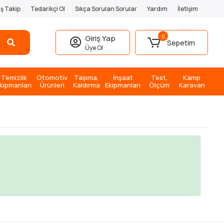
iş Takip
Tedarikçi Ol
Sıkça Sorulan Sorular
Yardım
İletişim
0
Giriş Yap
Sepetim
Üye Ol
Temizlik
Otomotiv
Taşıma,
İnşaat
Test,
Kamp
kipmanları
Ürünleri
Kaldırma
Ekipmanları
Ölçüm
Karavan