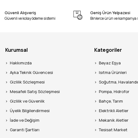
Güvenli Alışveriş
Geniş Ürün Yelpazesi
Güvenli ve kolay ödeme sistemi
Binlerce ürün ve kampanya 
Kurumsal
Kategoriler
Hakkımızda
Beyaz Eşya
Ayka Teknik Güvencesi
Isıtma Ürünleri
Gizlilik Sözleşmesi
Soğutma, Havaland
Mesafeli Satış Sözleşmesi
Pompa, Hidrofor
Gizlilik ve Güvenlik
Bahçe, Tarım
Üyelik Bilgilendirmesi
Elektrikli Aletler
İade ve Değişim
Mekanik Aletler
Garanti Şartları
Tesisat Market