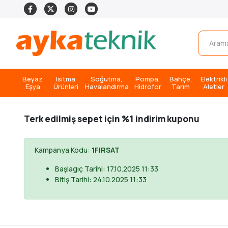
Beyaz
Isıtma
Soğutma,
Pompa,
Bahçe,
Elektrikli
Eşya
Ürünleri
Havalandırma
Hidrofor
Tarım
Aletler
Terk edilmiş sepet için %1 indirim kuponu
Kampanya Kodu:
1FIRSAT
Başlagıç Tarihi: 17.10.2025 11:33
Bitiş Tarihi: 24.10.2025 11:33