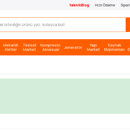
teknikBlog
Hızlı Ödeme
Sipar
Mekanik
Tesisat
Kompresör,
Yapı
Kaynak
Jeneratör
Aletler
Market
Aksesuar
Market
Ekipmanları
E