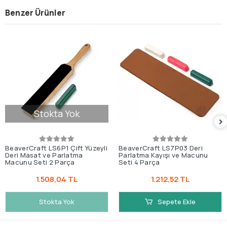
Benzer Ürünler
Stokta Yok
BeaverCraft LS6P1 Çift Yüzeyli
BeaverCraft LS7P03 Deri
Deri Masat ve Parlatma
Parlatma Kayışı ve Macunu
Macunu Seti 2 Parça
Seti 4 Parça
1.508,04 TL
1.212,52 TL
Stokta Yok
Sepete Ekle