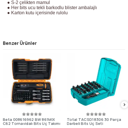
● S-2 çelikten mamul
● Her bits ucu tekli barkodlu blister ambalajlı
● Karton kutu içerisinde rulolu
Benzer Ürünler
Beta 008616962 BW 861MIX
Total TACSD18306 30 Parça
C62 Tornavidalı Bits Uç Takımı
Darbeli Bits Uç Seti