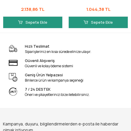
2.138,86 TL
1.044,38 TL
Sepete Ekle
Sepete Ekle
Hızlı Teslimat
Siparişleriniz en kısa sürede elinize ulaşır.
Güvenli Alışveriş
Güvenli ve kolay ödeme sistemi
Geniş Ürün Yelpazesi
Binlerce ürün ve kampanya seçeneği
7 / 24 DESTEK
Öneri ve şikayetlerinizi bize iletebilirsiniz.
Kampanya, duyuru, bilgilendirmelerden e-posta ile haberdar
olmak istiyorum.