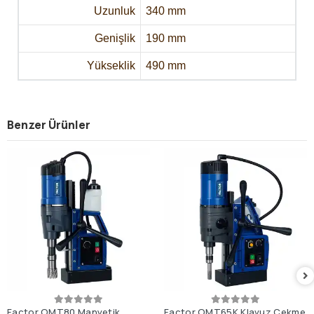
Uzunluk
340 mm
Genişlik
190 mm
Yükseklik
490 mm
Benzer Ürünler
Factor OMT80 Manyetik
Factor OMT65K Klavuz Çekme