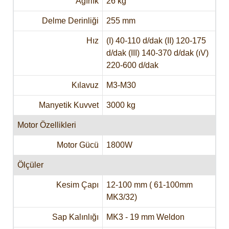
Ağırlık
26 kg
Delme Derinliği
255 mm
Hız
(I) 40-110 d/dak (II) 120-175
d/dak (III) 140-370 d/dak (ıV)
220-600 d/dak
Kılavuz
M3-M30
Manyetik Kuvvet
3000 kg
Motor Özellikleri
Motor Gücü
1800W
Ölçüler
Kesim Çapı
12-100 mm ( 61-100mm
MK3/32)
Sap Kalınlığı
MK3 - 19 mm Weldon