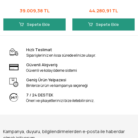
39.009,38 TL
44.280,91 TL
Sepete Ekle
Sepete Ekle
Hızlı Teslimat
Siparişleriniz en kısa sürede elinize ulaşır.
Güvenli Alışveriş
Güvenli ve kolay ödeme sistemi
Geniş Ürün Yelpazesi
Binlerce ürün ve kampanya seçeneği
7 / 24 DESTEK
Öneri ve şikayetlerinizi bize iletebilirsiniz.
Kampanya, duyuru, bilgilendirmelerden e-posta ile haberdar
olmak istiyorum.