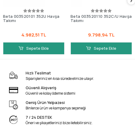
Beta 003520101 352U Havşa
Beta 003520110 352C/U Havşa
Takımı
Takımı
4.982,51 TL
9.798,94 TL
Sepete Ekle
Sepete Ekle
Hızlı Teslimat
Siparişleriniz en kısa sürede elinize ulaşır.
Güvenli Alışveriş
Güvenli ve kolay ödeme sistemi
Geniş Ürün Yelpazesi
Binlerce ürün ve kampanya seçeneği
7 / 24 DESTEK
Öneri ve şikayetlerinizi bize iletebilirsiniz.