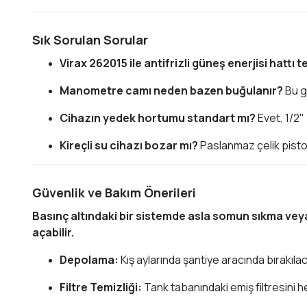
Sık Sorulan Sorular
Virax 262015 ile antifrizli güneş enerjisi hattı te
Manometre camı neden bazen buğulanır?
Bu g
Cihazın yedek hortumu standart mı?
Evet, 1/2" 
Kireçli su cihazı bozar mı?
Paslanmaz çelik pisto
Güvenlik ve Bakım Önerileri
Basınç altındaki bir sistemde asla somun sıkma vey
açabilir.
Depolama:
Kış aylarında şantiye aracında bırakı
Filtre Temizliği:
Tank tabanındaki emiş filtresini 