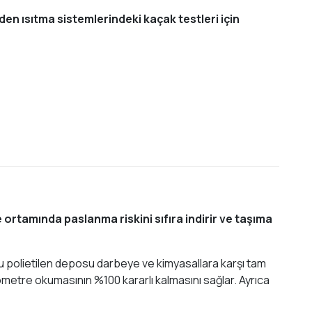
rden ısıtma sistemlerindeki kaçak testleri için
 ortamında paslanma riskini sıfıra indirir ve taşıma
u polietilen deposu darbeye ve kimyasallara karşı tam
nometre okumasının %100 kararlı kalmasını sağlar. Ayrıca