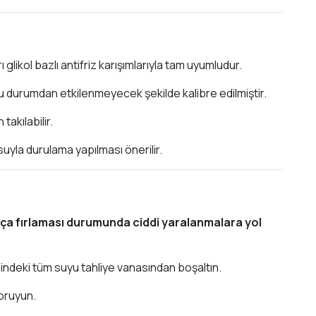
 glikol bazlı antifriz karışımlarıyla tam uyumludur.
bu durumdan etkilenmeyecek şekilde kalibre edilmiştir.
takılabilir.
yla durulama yapılması önerilir.
rça fırlaması durumunda ciddi yaralanmalara yol
indeki tüm suyu tahliye vanasından boşaltın.
koruyun.