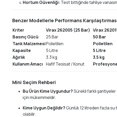
Hortum Güvenliği:
Test bittiğinde tahliye vanas
Benzer Modellerle Performans Karşılaştırmas
Kriter
Virax 262005 (25 Bar)
Virax 26201
Basınç Gücü
25 Bar
50 Bar
Tank Malzemesi
Polietilen
Polietilen
Kapasite
5 Litre
5 Litre
Ağırlık
3.3 kg
3.5 kg
Kullanım Amacı
Hafif Tesisat / Konut
Profesyonel
Mini Seçim Rehberi
Bu Ürün Kime Uygundur?
Sürekli farklı şantiyel
için mükemmeldir.
Kime Uygun Değildir?
Günlük 12 litreden fazla su 
olabilir.