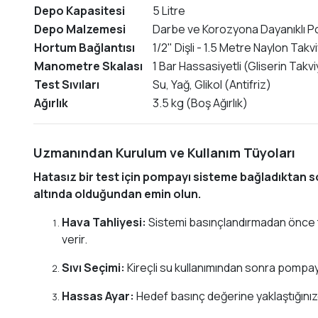
Depo Kapasitesi
5 Litre
Depo Malzemesi
Darbe ve Korozyona Dayanıklı Po
Hortum Bağlantısı
1/2" Dişli - 1.5 Metre Naylon Takvi
Manometre Skalası
1 Bar Hassasiyetli (Gliserin Tak
Test Sıvıları
Su, Yağ, Glikol (Antifriz)
Ağırlık
3.5 kg (Boş Ağırlık)
Uzmanından Kurulum ve Kullanım Tüyoları
Hatasız bir test için pompayı sisteme bağladıktan
altında olduğundan emin olun.
Hava Tahliyesi:
Sistemi basınçlandırmadan önce te
verir.
Sıvı Seçimi:
Kireçli su kullanımından sonra pompayı 
Hassas Ayar:
Hedef basınç değerine yaklaştığınız