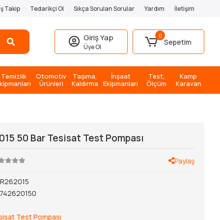
iş Takip
Tedarikçi Ol
Sıkça Sorulan Sorular
Yardım
İletişim
0
Giriş Yap
Sepetim
Üye Ol
Temizlik
Otomotiv
Taşıma,
İnşaat
Test,
Kamp
kipmanları
Ürünleri
Kaldırma
Ekipmanları
Ölçüm
Karavan
2015 50 Bar Tesisat Test Pompası
Paylaş
IR262015
1742620150
sisat Test Pompası