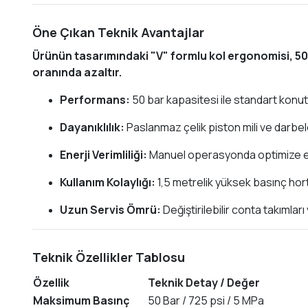
Öne Çıkan Teknik Avantajlar
Ürünün tasarımındaki "V" formlu kol ergonomisi, 50 
oranında azaltır.
Performans:
50 bar kapasitesi ile standart konut 
Dayanıklılık:
Paslanmaz çelik piston mili ve darbele
Enerji Verimliliği:
Manuel operasyonda optimize edi
Kullanım Kolaylığı:
1,5 metrelik yüksek basınç hortu
Uzun Servis Ömrü:
Değiştirilebilir conta takımları
Teknik Özellikler Tablosu
Özellik
Teknik Detay / Değer
Maksimum Basınç
50 Bar / 725 psi / 5 MPa