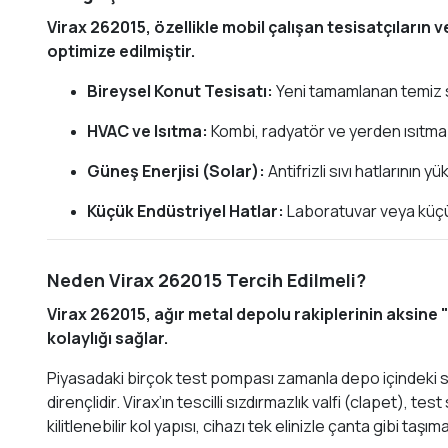
Virax 262015, özellikle mobil çalışan tesisatçıların 
optimize edilmiştir.
Bireysel Konut Tesisatı:
Yeni tamamlanan temiz su 
HVAC ve Isıtma:
Kombi, radyatör ve yerden ısıtma 
Güneş Enerjisi (Solar):
Antifrizli sıvı hatlarının 
Küçük Endüstriyel Hatlar:
Laboratuvar veya küçük 
Neden Virax 262015 Tercih Edilmeli?
Virax 262015, ağır metal depolu rakiplerinin aksine "
kolaylığı sağlar.
Piyasadaki birçok test pompası zamanla depo içindeki s
dirençlidir. Virax’ın tescilli sızdırmazlık valfi (clapet
kilitlenebilir kol yapısı, cihazı tek elinizle çanta gibi taş