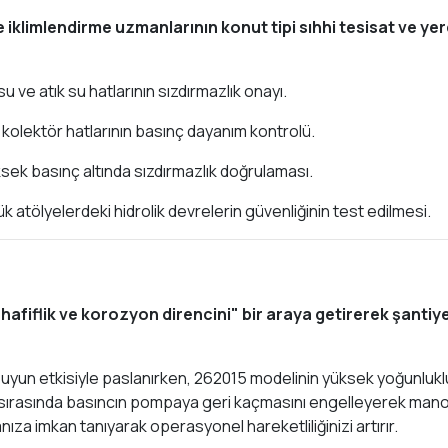
ve iklimlendirme uzmanlarının konut tipi sıhhi tesisat ve ye
ve atık su hatlarının sızdırmazlık onayı.
kolektör hatlarının basınç dayanım kontrolü.
yüksek basınç altında sızdırmazlık doğrulaması.
atölyelerdeki hidrolik devrelerin güvenliğinin test edilmesi.
hafiflik ve korozyon direncini" bir araya getirerek şantiye
uyun etkisiyle paslanırken, 262015 modelinin yüksek yoğunlukl
), test sırasında basıncın pompaya geri kaçmasını engelleyerek ma
ımanıza imkan tanıyarak operasyonel hareketliliğinizi artırır.