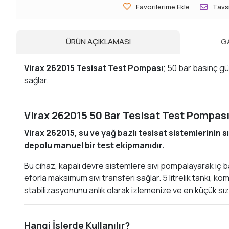
Favorilerime Ekle
Tavsi
ÜRÜN AÇIKLAMASI
G
Virax 262015 Tesisat Test Pompası
; 50 bar basınç gü
sağlar.
Virax 262015 50 Bar Tesisat Test Pompası 
Virax 262015, su ve yağ bazlı tesisat sistemlerinin sı
depolu manuel bir test ekipmanıdır.
Bu cihaz, kapalı devre sistemlere sıvı pompalayarak iç ba
eforla maksimum sıvı transferi sağlar. 5 litrelik tankı, 
stabilizasyonunu anlık olarak izlemenize ve en küçük sızı
Hangi İşlerde Kullanılır?