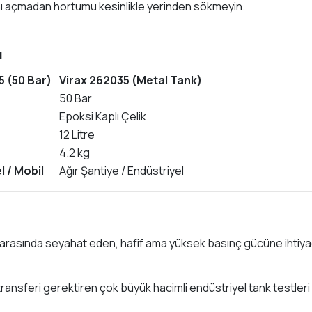
ını açmadan hortumu kesinlikle yerinden sökmeyin.
ı
5 (50 Bar)
Virax 262035 (Metal Tank)
50 Bar
Epoksi Kaplı Çelik
12 Litre
4.2 kg
 / Mobil
Ağır Şantiye / Endüstriyel
er arasında seyahat eden, hafif ama yüksek basınç gücüne ihtiya
transferi gerektiren çok büyük hacimli endüstriyel tank testleri