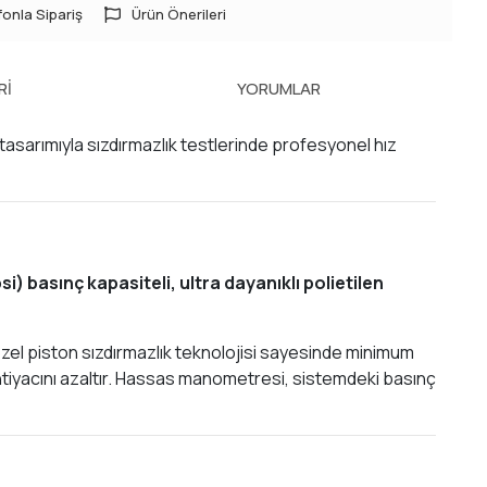
onla Sipariş
Ürün Önerileri
RI
YORUMLAR
tasarımıyla sızdırmazlık testlerinde profesyonel hız
i) basınç kapasiteli, ultra dayanıklı polietilen
 özel piston sızdırmazlık teknolojisi sayesinde minimum
 ihtiyacını azaltır. Hassas manometresi, sistemdeki basınç