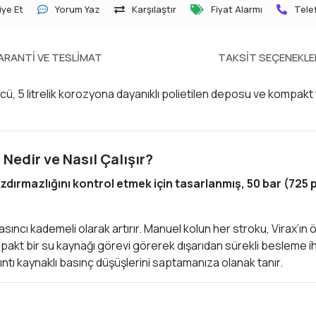
ye Et
Yorum Yaz
Karşılaştır
Fiyat Alarmı
Telef
ARANTI VE TESLIMAT
TAKSIT SEÇENEKLE
cü, 5 litrelik korozyona dayanıklı polietilen deposu ve kompakt 
Nedir ve Nasıl Çalışır?
zdırmazlığını kontrol etmek için tasarlanmış, 50 bar (725 ps
sıncı kademeli olarak artırır. Manuel kolun her stroku, Virax’ın
kompakt bir su kaynağı görevi görerek dışarıdan sürekli besleme
ntı kaynaklı basınç düşüşlerini saptamanıza olanak tanır.