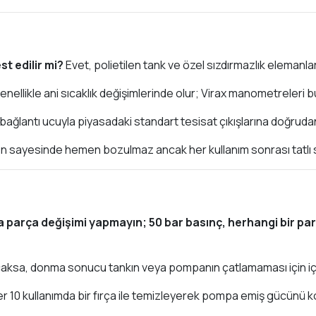
st edilir mi?
Evet, polietilen tank ve özel sızdırmazlık elemanları
enellikle ani sıcaklık değişimlerinde olur; Virax manometreleri 
bağlantı ucuyla piyasadaki standart tesisat çıkışlarına doğrudan 
n sayesinde hemen bozulmaz ancak her kullanım sonrası tatlı su
a parça değişimi yapmayın; 50 bar basınç, herhangi bir pa
lacaksa, donma sonucu tankın veya pompanın çatlamaması için iç
her 10 kullanımda bir fırça ile temizleyerek pompa emiş gücünü 