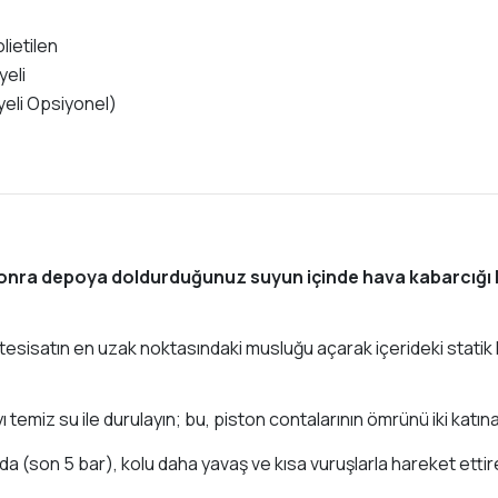
lietilen
yeli
viyeli Opsiyonel)
 sonra depoya doldurduğunuz suyun içinde hava kabarcığı
sisatın en uzak noktasındaki musluğu açarak içerideki statik 
temiz su ile durulayın; bu, piston contalarının ömrünü iki katına 
da (son 5 bar), kolu daha yavaş ve kısa vuruşlarla hareket ett