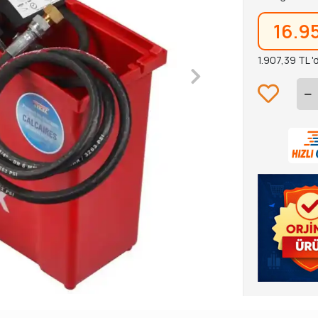
16.9
1.907,39 TL '