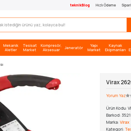
teknikBlog
Hızlı Ödeme
Sipar
Mekanik
Tesisat
Kompresör,
Yapı
Kaynak
Jeneratör
Aletler
Market
Aksesuar
Market
Ekipmanları
E
sı
Virax 26
Yorum Yaz
Ürün Kodu:
V
Barkod:
352
Marka:
Virax
Kategori:
Te