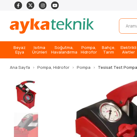
Beyaz
Isıtma
Soğutma,
Pompa,
Bahçe,
Elektrikli
Eşya
Ürünleri
Havalandırma
Hidrofor
Tarım
Aletler
Ana Sayfa
Pompa, Hidrofor
Pompa
Tesisat Test Pompa