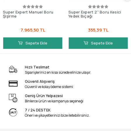
Super Expert Manuel Boru
Super Expert 2'' Boru Kesici
Şişirme
Yedek Bıçağı
7.965,50 TL
355,39 TL
Sepete Ekle
Sepete Ekle
Hızlı Teslimat
Siparişleriniz en kısa sürede elinize ulaşır.
Güvenli Alışveriş
Güvenli ve kolay ödeme sistemi
Geniş Ürün Yelpazesi
Binlerce ürün ve kampanya seçeneği
7 / 24 DESTEK
Öneri ve şikayetlerinizi bize iletebilirsiniz.