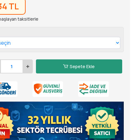
34 TL
 başlayan taksitlerle
Sepete Ekle