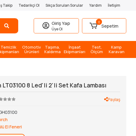
iş Takip
Tedarikçi Ol
Sıkça Sorulan Sorular
Yardım
İletişim
0
Giriş Yap
Sepetim
Üye Ol
Temizlik
Otomotiv
Taşıma,
İnşaat
Test,
Kamp
kipmanları
Ürünleri
Kaldırma
Ekipmanları
Ölçüm
Karavan
 LT03100 8 Led'li 2'li Set Kafa Lambası
Paylaş
GH03100
orch
lü El Feneri