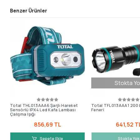
Benzer Ürünler
Stokta Yo
Total THL013AAA6 Şarjlı Hareket
Total TFL013AAA1 200 
Sensörlü IPX4 Led Kafa Lambası
Feneri
Çalışma Işığı
856,69 TL
641,52 T
Sepete Ekle
Stokta Yok