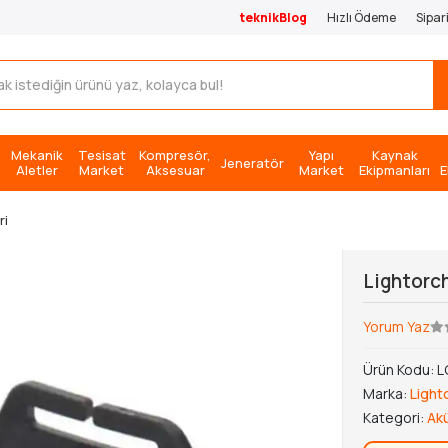
teknikBlog
Hızlı Ödeme
Sipar
Mekanik
Tesisat
Kompresör,
Yapı
Kaynak
Jeneratör
Aletler
Market
Aksesuar
Market
Ekipmanları
E
ri
Lightorch
Yorum Yaz
Ürün Kodu:
L
Marka:
Light
Kategori:
Akü