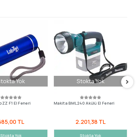
tokta Yok
Stokta Yok
ZZ F1 El Feneri
Makita BML240 Akülü El Feneri
E
685,00 TL
2.201,38 TL
Stokta Yok
Stokta Yok