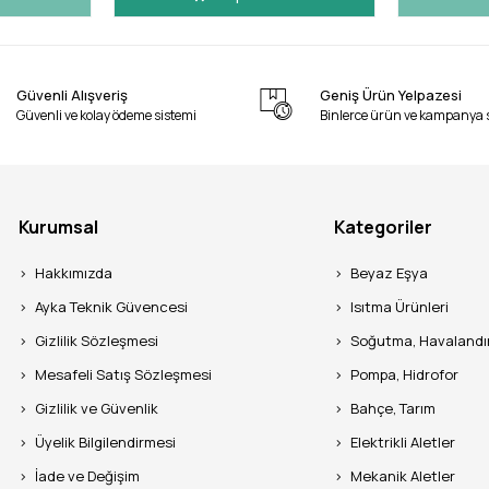
Güvenli Alışveriş
Geniş Ürün Yelpazesi
Güvenli ve kolay ödeme sistemi
Binlerce ürün ve kampanya 
Kurumsal
Kategoriler
Hakkımızda
Beyaz Eşya
Ayka Teknik Güvencesi
Isıtma Ürünleri
Gizlilik Sözleşmesi
Soğutma, Havaland
Mesafeli Satış Sözleşmesi
Pompa, Hidrofor
Gizlilik ve Güvenlik
Bahçe, Tarım
Üyelik Bilgilendirmesi
Elektrikli Aletler
İade ve Değişim
Mekanik Aletler