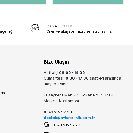
7 / 24 DESTEK
seçeneği
Öneri ve şikayetlerinizi bize iletebilirsiniz.
Bize Ulaşın
Haftaiçi
09:00 - 18:00
Cumartesi
10:00 - 17:00
saatleri arasında
ulaşabilirsiniz.
ırma
Kuzeykent Mah. 44. Sokak No:14 37150,
Merkez-Kastamonu
0541 214 57 90
destek@aykateknik.com.tr
0 541 214 57 90