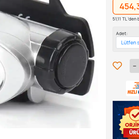
454,
51,11 TL 'den
Adet: