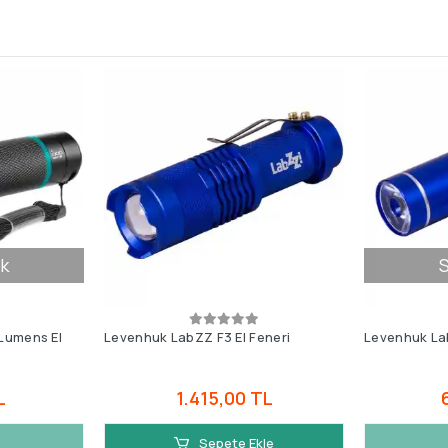
k
S
Lumens El
Levenhuk LabZZ F3 El Feneri
Levenhuk Lab
L
1.415,00 TL
Sepete Ekle