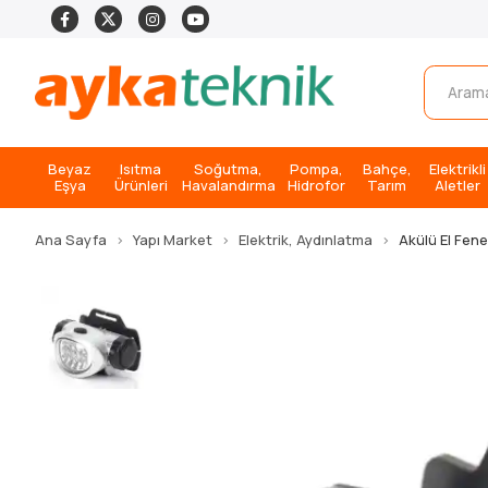
Beyaz
Isıtma
Soğutma,
Pompa,
Bahçe,
Elektrikli
Eşya
Ürünleri
Havalandırma
Hidrofor
Tarım
Aletler
Ana Sayfa
Yapı Market
Elektrik, Aydınlatma
Akülü El Fene