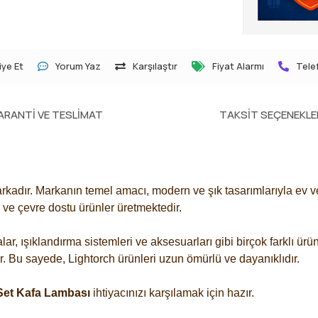
ye Et
Yorum Yaz
Karşılaştır
Fiyat Alarmı
Telef
ARANTI VE TESLIMAT
TAKSIT SEÇENEKLE
rkadır. Markanın temel amacı, modern ve şık tasarımlarıyla ev ve 
n ve çevre dostu ürünler üretmektedir.
ar, ışıklandırma sistemleri ve aksesuarları gibi birçok farklı ür
ir. Bu sayede, Lightorch ürünleri uzun ömürlü ve dayanıklıdır.
 Set Kafa Lambası
ihtiyacınızı karşılamak için hazır.