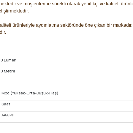
mektedir ve müşterilerine sürekli olarak yenilikçi ve kaliteli ü
liştirmektedir.
liteli ürünleriyle aydınlatma sektöründe öne çıkan bir markadır.
ır.
30 Lümen
40 Metre
8
4 Mod (Yüksek-Orta-Düşük-Flaş)
5 Saat
3 AAA Pil