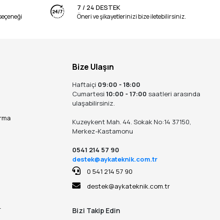
7 / 24 DESTEK
seçeneği
Öneri ve şikayetlerinizi bize iletebilirsiniz.
Bize Ulaşın
Haftaiçi
09:00 - 18:00
Cumartesi
10:00 - 17:00
saatleri arasında
ulaşabilirsiniz.
ırma
Kuzeykent Mah. 44. Sokak No:14 37150,
Merkez-Kastamonu
0541 214 57 90
destek@aykateknik.com.tr
0 541 214 57 90
destek@aykateknik.com.tr
r
Bizi Takip Edin