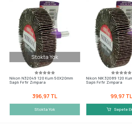
Stokta Yok
Nikon N32049 120 Kum 50X20mm
Nikon NIK32089 120 K
Saplı Fırfır Zımpara
Saplı Fırfır Zımpara
396,97 TL
99,97 T
Stokta Yok
Sepete E