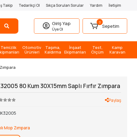
iş Takip
Tedarikçi Ol
Sıkça Sorulan Sorular
Yardım
İletişim
0
Giriş Yap
Sepetim
Üye Ol
Temizlik
Otomotiv
Taşıma,
İnşaat
Test,
Kamp
kipmanları
Ürünleri
Kaldırma
Ekipmanları
Ölçüm
Karavan
 Zımpara
K32005 80 Kum 30X15mm Saplı Fırfır Zımpara
Paylaş
IK32005
plı Mop Zımpara