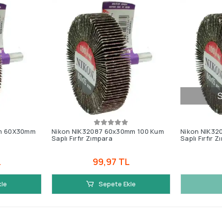
S
um 60X30mm
Nikon NIK32087 60x30mm 100 Kum
Nikon NIK3
Saplı Fırfır Zımpara
Saplı Fırfır 
L
99,97 TL
kle
Sepete Ekle