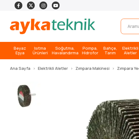
Beyaz
Isıtma
Soğutma,
Pompa,
Bahçe,
Elektrikli
Eşya
Ürünleri
Havalandırma
Hidrofor
Tarım
Aletler
Ana Sayfa
Elektrikli Aletler
Zımpara Makinesi
Zımpara Ye