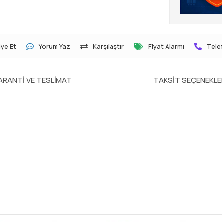
ye Et
Yorum Yaz
Karşılaştır
Fiyat Alarmı
Telef
ARANTI VE TESLIMAT
TAKSIT SEÇENEKLE