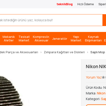
teknikBlog
Hızlı Ödeme
Sipar
Mekanik
Tesisat
Kompresör,
Yapı
Kaynak
Jeneratör
Aletler
Market
Aksesuar
Market
Ekipmanları
E
dek Parça ve Aksesuarları
Zımpara Kağıtları ve Diskleri
Saplı Mop
Nikon NI
Yorum Yaz
Ürün Kodu:
N
Marka:
Nikon
Kategori:
Sa