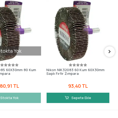
tokta Yok
2085 60X30mm 80 Kum
Nikon NIK32083 60 Kum 60X30mm
N
Zımpara
Saplı Fırfır Zımpara
S
80,91 TL
93,40 TL
Stokta Yok
Sepete Ekle