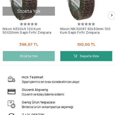
Stokta Yok
Nikon N32049 120 Kum
Nikon NIK32087 60x30mm 100
50X20mm Saplı Fırfır Zımpara
Kum Saplı Fırfır Zımpara
396,97 TL
100,00 TL
Stokta Yok
Sepete Ekle
Hızlı Teslimat
Siparişleriniz en kısa sürede elinize ulaşır.
Güvenli Alışveriş
Güvenli ve kolay ödeme sistemi
Geniş Ürün Yelpazesi
Binlerce ürün ve kampanya seçeneği
7 / 24 DESTEK