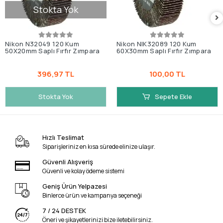
Stokta Yok
Nikon N32049 120 Kum
Nikon NIK32089 120 Kum
50X20mm Saplı Fırfır Zımpara
60X30mm Saplı Fırfır Zımpara
396,97 TL
100,00 TL
Stokta Yok
Sepete Ekle
Hızlı Teslimat
Siparişleriniz en kısa sürede elinize ulaşır.
Güvenli Alışveriş
Güvenli ve kolay ödeme sistemi
Geniş Ürün Yelpazesi
Binlerce ürün ve kampanya seçeneği
7 / 24 DESTEK
Öneri ve şikayetlerinizi bize iletebilirsiniz.