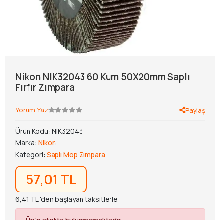
Nikon NIK32043 60 Kum 50X20mm Saplı
Fırfır Zımpara
Yorum Yaz
Paylaş
Ürün Kodu:
NIK32043
Marka:
Nikon
Kategori:
Saplı Mop Zımpara
57,01 TL
6,41 TL 'den başlayan taksitlerle
Ürün stokta bulunmamaktadır.