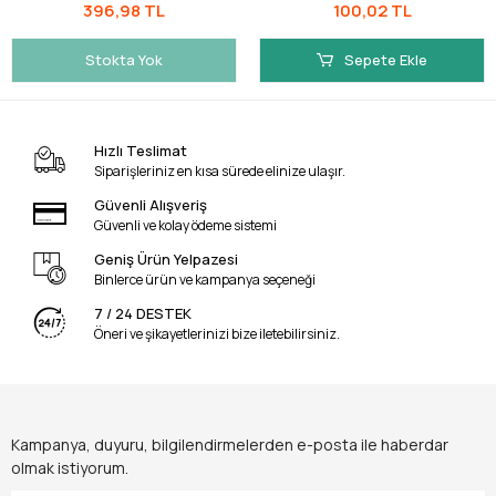
396,98 TL
100,02 TL
Stokta Yok
Sepete Ekle
Hızlı Teslimat
Siparişleriniz en kısa sürede elinize ulaşır.
Güvenli Alışveriş
Güvenli ve kolay ödeme sistemi
Geniş Ürün Yelpazesi
Binlerce ürün ve kampanya seçeneği
7 / 24 DESTEK
Öneri ve şikayetlerinizi bize iletebilirsiniz.
Kampanya, duyuru, bilgilendirmelerden e-posta ile haberdar
olmak istiyorum.