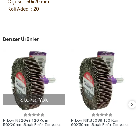
Ölçüsü : 50x20 mm
Koli Adedi : 20
Benzer Ürünler
Stokta Yok
Nikon N32049 120 Kum
Nikon NIK32089 120 Kum
50X20mm Saplı Fırfır Zımpara
60X30mm Saplı Fırfır Zımpara